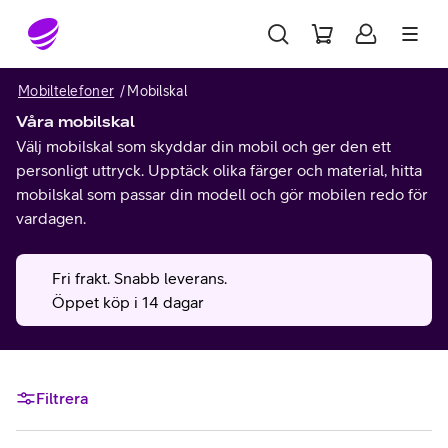
Gå till sidans innehåll
Mobiltelefoner
Mobilskal
Våra mobilskal
Välj mobilskal som skyddar din mobil och ger den ett
personligt uttryck. Upptäck olika färger och material, hitta
mobilskal som passar din modell och gör mobilen redo för
vardagen.
Fri frakt. Snabb leverans.
Öppet köp i 14 dagar
Filtrera