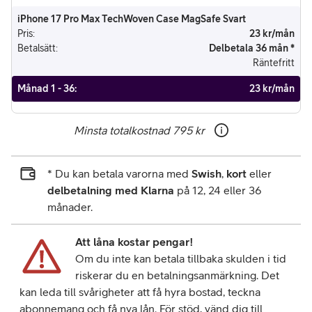
iPhone 17 Pro Max TechWoven Case MagSafe Svart
Pris
:
23 kr/mån
Betalsätt
:
Delbetala 36 mån *
Räntefritt
Månad 1 - 36
:
23 kr/mån
Minsta totalkostnad
795 kr
* Du kan betala varorna med
Swish
,
kort
eller
delbetalning med Klarna
på 12, 24 eller 36
månader.
Att låna kostar pengar!
Om du inte kan betala tillbaka skulden i tid
riskerar du en betalningsanmärkning. Det
kan leda till svårigheter att få hyra bostad, teckna
abonnemang och få nya lån. För stöd, vänd dig till