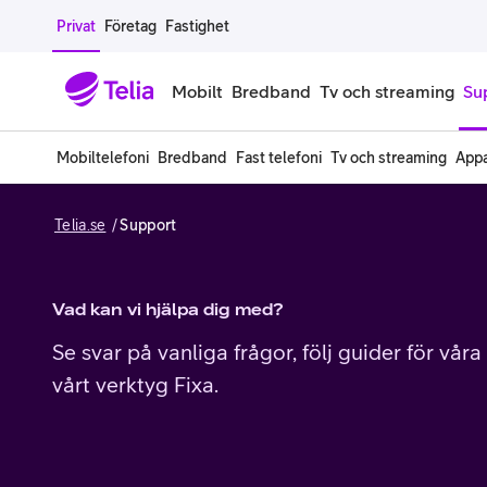
Gå till sidans innehåll
Privat
Företag
Fastighet
Mobilt
Bredband
Tv och streaming
Su
Mobiltelefoni
Bredband
Fast telefoni
Tv och streaming
Appa
Mobiltelefoner
Mobilab
Telia.se
Support
iPhone
Alla mobi
Samsung Galaxy
Familjea
Vad kan vi hjälpa dig med?
Google Pixel
Extra anv
Se svar på vanliga frågor, följ guider för våra
vårt verktyg Fixa.
Alla mobiltelefoner
Mobilabon
Begagnade mobiltelefoner