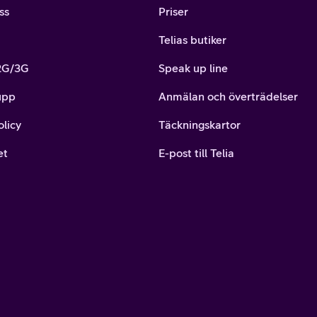
ss
Priser
Telias butiker
 2G/3G
Speak up line
upp
Anmälan och överträdelser
olicy
Täckningskartor
et
E-post till Telia