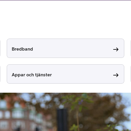
Bredband
or
Appar och tjänster
plattor
attor