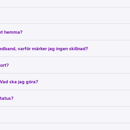
ghet hemma?
dband, varför märker jag ingen skillnad?
kort?
 Vad ska jag göra?
status?