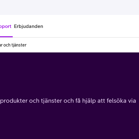
pport
Erbjudanden
r och tjänster
onnemang
Kontantkort
labonnemang
Köp kontantkort
bonnemang
Ladda kontantkort
ändare
Laddningscheck
 produkter och tjänster och få hjälp att felsöka via
nemang för pensionär
Registrera kontantkort