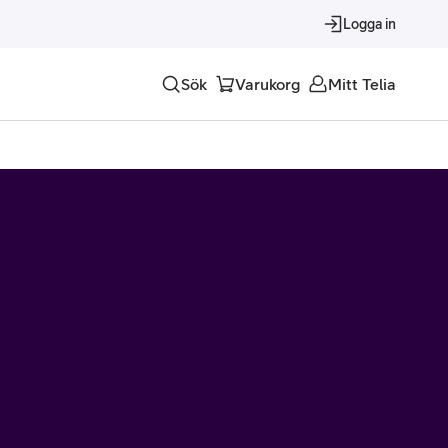
Logga in
Sök
Varukorg
Mitt Telia
Tjänster
Alla tjänster
Trygghet
Underhållning
Roaming – samtal och surf i utlandet