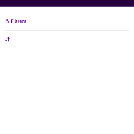
Filtrera
APPLE
,
6 495 kr
AirPods Max 2
6495
kr
181 kr/mån vid 36 mån delbetalning
Välj