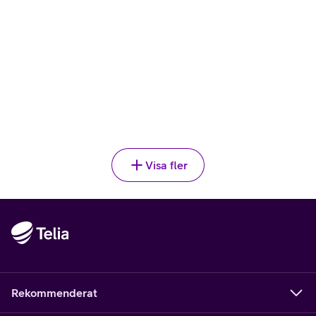
APPLE
,
2 995 kr
AirPods Pro 3
2995
kr
84 kr/mån vid 36 mån delbetalning
Välj
Visa fler
Rekommenderat