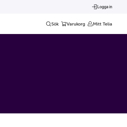
Logga in
Sök
Varukorg
Mitt Telia
Tjänster
Alla tjänster
Trygghet
Underhållning
Roaming – samtal och surf i utlandet