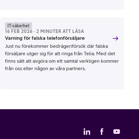
uppkoppling till konkret klimatarbete och etiska
affärsmetoder.
IT-säkerhet
16 FEB 2026 · 2 MINUTER ATT LÄSA
Varning för falska telefonförsäljare
Just nu förekommer bedrägeriförsök där falska
försäljare utger sig för att ringa från Telia. Med det
finns sätt att avgöra om ett samtal verkligen kommer
från oss eller någon av våra partners.