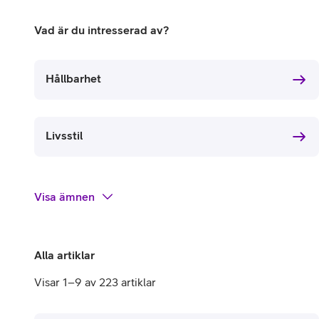
Billiga mobiltelefoner
Vad är du intresserad av?
Mobilskal
Laddare
Hållbarhet
Hörlurar
Livsstil
Smartwatches
Surfplatt
Apple Watch
4G/5G Surf
Visa
ämnen
Samsung Galaxy Watch
Wifi Surfpl
Alla smartwatches
Tillbehör
Alla artiklar
Visar 1–9 av 223 artiklar