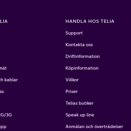
LIA
HANDLA HOS TELIA
Support
Kontakta oss
Driftinformation
nät
Köpinformation
ch kablar
Villkor
ss
Priser
Telias butiker
 2G/3G
Speak up line
upp
Anmälan och överträdelser