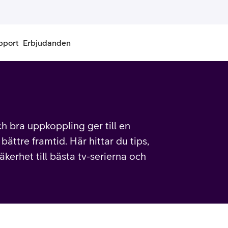
pport
Erbjudanden
onnemang
Kontantkort
labonnemang
Köp kontantkort
ch bra uppkoppling ger till en
bonnemang
Ladda kontantkort
ättre framtid. Här hittar du tips,
äkerhet till bästa tv-serierna och
ändare
Laddningscheck
nemang för pensionär
Registrera kontantkort