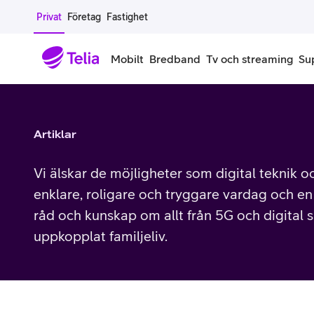
Gå till sidans innehåll
Privat
Företag
Fastighet
Mobilt
Bredband
Tv och streaming
Su
Mobiltelefoner
Mobilab
Artiklar
iPhone
Alla mobi
Vi älskar de möjligheter som digital teknik o
Samsung Galaxy
Familjea
enklare, roligare och tryggare vardag och en b
råd och kunskap om allt från 5G och digital s
Google Pixel
Extra anv
uppkopplat familjeliv.
Alla mobiltelefoner
Mobilabon
Begagnade mobiltelefoner