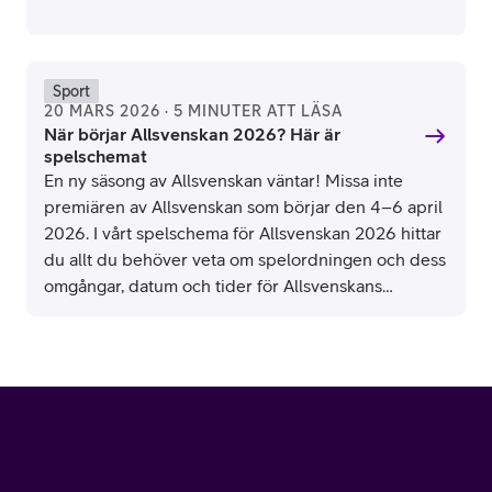
världsmästare i ishockey. Se schemat för alla
matcher och tider i hockey-VM 2026 här.
Sport
20 MARS 2026 · 5 MINUTER ATT LÄSA
När börjar Allsvenskan 2026? Här är
spelschemat
En ny säsong av Allsvenskan väntar! Missa inte
premiären av Allsvenskan som börjar den 4–6 april
2026. I vårt spelschema för Allsvenskan 2026 hittar
du allt du behöver veta om spelordningen och dess
omgångar, datum och tider för Allsvenskans
matcher.