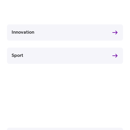
Innovation
Sport
or
plattor
attor