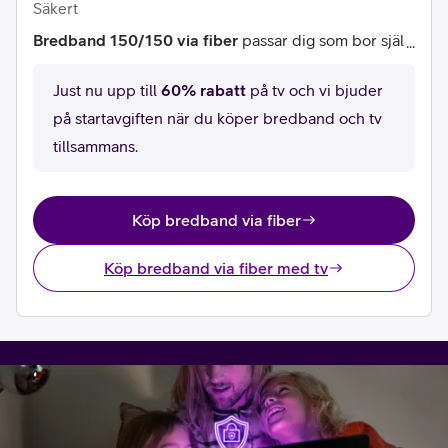
Säkert
Bredband 150/150 via fiber
passar dig som bor själ
v och använder internet lite lagom. Ibland streamar
du från flera uppkopplade prylar samtidigt, ibland in
Just nu upp till
60% rabatt
på tv och vi bjuder
te. Om det finns fler användare eller du har extra kra
på startavgiften när du köper bredband och tv
v, fundera på en snabbare anslutning.
tillsammans.
Surfa i 75-150 Mbit/s.
Upp- och nedladdningshastighet 150-150 Mbit/s.
Köp bredband via fiber
Köp bredband via fiber med tv