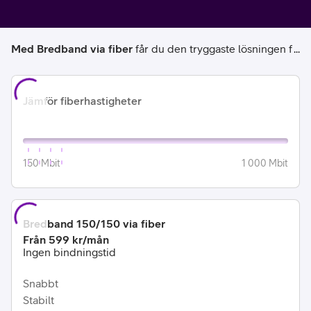
Med Bredband via fiber
får du den tryggaste lösningen f
ör en snabb, säker och stabil uppkoppling där du bor. He
la familjen kan surfa, streama, spela och jobba hemifrån
Jämför fiberhastigheter
med tunga filer och du kan välja hastigheter på upp till
1 000 Mbit/s.
150
Mbit
1 000
Mbit
Bredband 150/150
via fiber
Pris:
.
Från 599 kr/mån
Ingen bindningstid
Snabbt
Stabilt