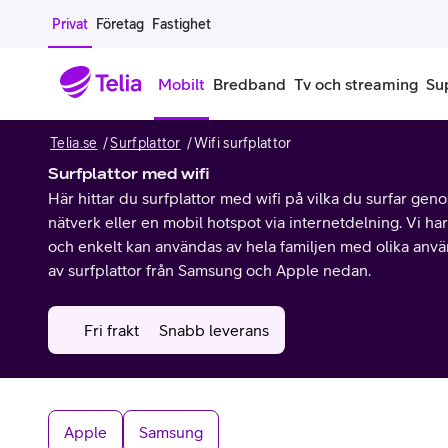
Gå till sidans innehåll
Privat
Företag
Fastighet
Mobilt
Bredband
Tv och streaming
Su
Telia.se
Surfplattor
Wifi surfplattor
Mobiltelefoner
Mobilab
Surfplattor med wifi
Här hittar du surfplattor med wifi på vilka du surfar gen
iPhone
Alla mobi
nätverk eller en mobil hotspot via internetdelning. Vi ha
och enkelt kan användas av hela familjen med olika anvä
Samsung Galaxy
Familjea
av surfplattor från Samsung och Apple nedan.
Google Pixel
Extra anv
Fri frakt
Snabb leverans
Alla mobiltelefoner
Mobilabon
Begagnade mobiltelefoner
Apple
Samsung