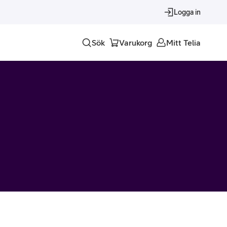
Logga in
Sök
Varukorg
Mitt Telia
Tjänster
Alla tjänster
Trygghet
Underhållning
Roaming – samtal och surf i utlandet