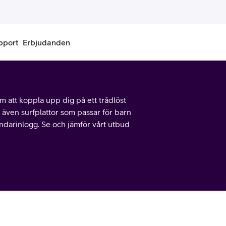
pport
Erbjudanden
onnemang
Kontantkort
om att koppla upp dig på ett trådlöst
labonnemang
Köp kontantkort
r även surfplattor som passar för barn
ndarinlogg. Se och jämför vårt utbud
bonnemang
Ladda kontantkort
ändare
Laddningscheck
nemang för pensionär
Registrera kontantkort