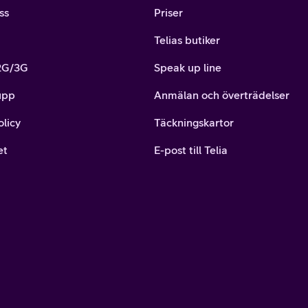
ss
Priser
Telias butiker
 2G/3G
Speak up line
upp
Anmälan och överträdelser
olicy
Täckningskartor
et
E-post till Telia