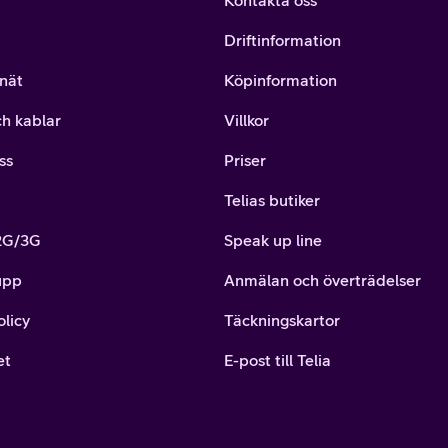
Kontakta oss
Driftinformation
nät
Köpinformation
ch kablar
Villkor
ss
Priser
Telias butiker
 2G/3G
Speak up line
upp
Anmälan och överträdelser
olicy
Täckningskartor
et
E-post till Telia