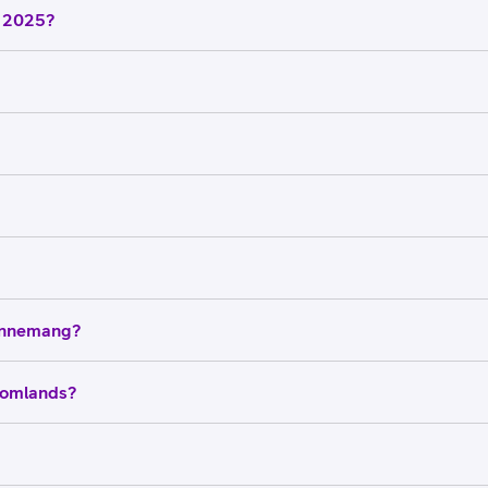
i 2025?
bonnemang?
tomlands?