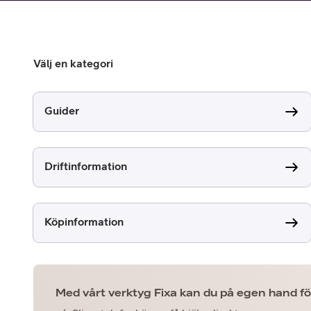
Billiga mobiltelefoner
Mobilskal
Välj en kategori
Laddare
Hörlurar
Guider
Smartwatches
Surfplatt
Driftinformation
Apple Watch
4G/5G Surf
Samsung Galaxy Watch
Wifi Surfpl
Köpinformation
Alla smartwatches
Tillbehör
Med vårt verktyg Fixa kan du på egen hand för