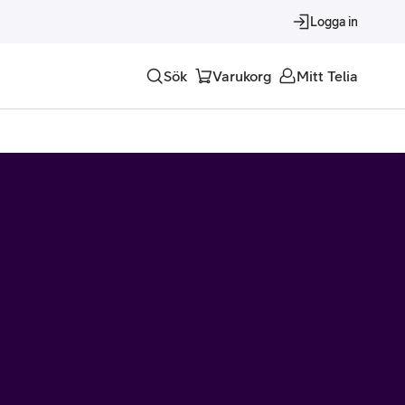
Logga in
Sök
Varukorg
Mitt Telia
Tjänster
Alla tjänster
Trygghet
Underhållning
Roaming – samtal och surf i utlandet