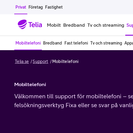
Gå till sidans innehåll
Privat
Företag
Fastighet
Mobilt
Bredband
Tv och streaming
Su
Mobiltelefoni
Bredband
Fast telefoni
Tv och streaming
Appa
Mobiltelefoner
Mobilab
Telia.se
Support
Mobiltelefoni
iPhone
Alla mobi
Samsung Galaxy
Familjea
Mobiltelefoni
Google Pixel
Extra anv
Välkommen till support för mobiltelefoni – s
felsökningsverktyg Fixa eller se svar på vanl
Alla mobiltelefoner
Mobilabon
Begagnade mobiltelefoner