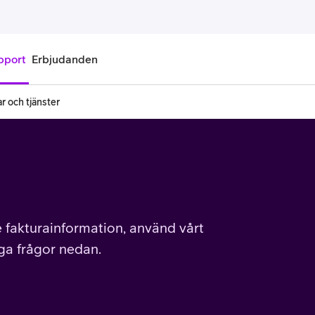
pport
Erbjudanden
r och tjänster
onnemang
Kontantkort
labonnemang
Köp kontantkort
bonnemang
Ladda kontantkort
ändare
Laddningscheck
e fakturainformation, använd vårt
iga frågor nedan.
nemang för pensionär
Registrera kontantkort