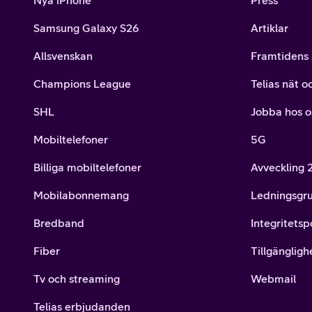
Nya iPhone
Press
Samsung Galaxy S26
Artiklar
Allsvenskan
Framtidens 
Champions League
Telias nät o
SHL
Jobba hos o
Mobiltelefoner
5G
Billiga mobiltelefoner
Avveckling
Mobilabonnemang
Ledningsgr
Bredband
Integritetsp
Fiber
Tillgängligh
Tv och streaming
Webmail
Telias erbjudanden