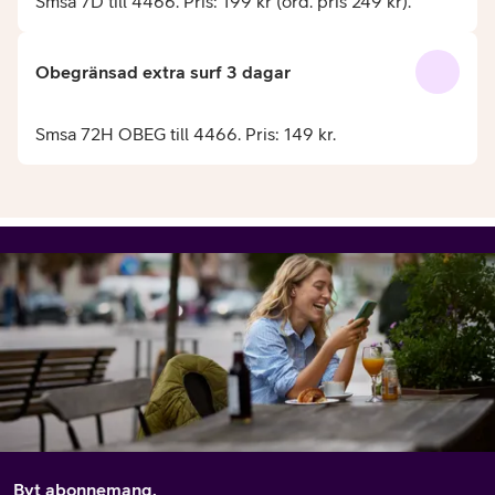
Smsa 7D till 4466. Pris: 199 kr (ord. pris 249 kr).
Obegränsad extra surf 3 dagar
Smsa 72H OBEG till 4466. Pris: 149 kr.
Byt abonnemang.