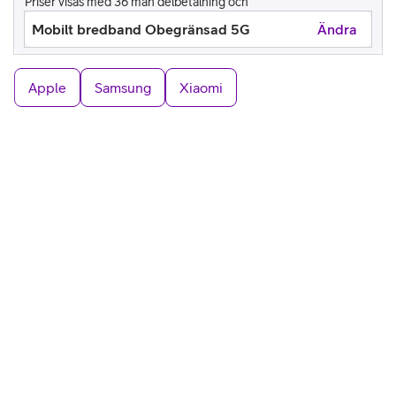
Priser visas med 36 mån delbetalning och
Mobilt bredband Obegränsad 5G
Ändra
Apple
Samsung
Xiaomi
APPLE
,
11 895 kr
iPad Air 11 5G 2026
639
kr/mån
819 kr/mån efter 24 mån
Jämför
24 mån bindningstid
Välj