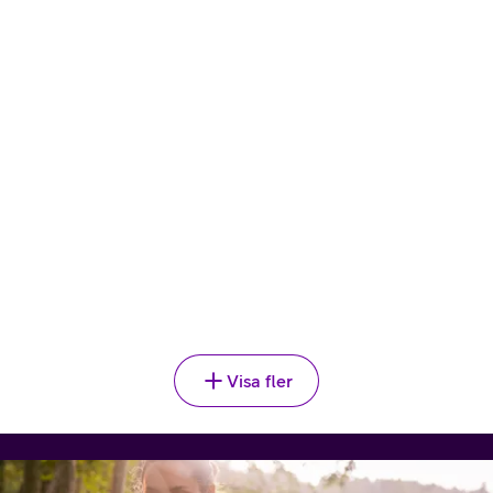
Jämför
24 mån bindningstid
Välj
APPLE
,
18 295 kr
iPad Pro 11 5G 2025
819
kr/mån
999 kr/mån efter 24 mån
Jämför
24 mån bindningstid
Välj
Visa fler