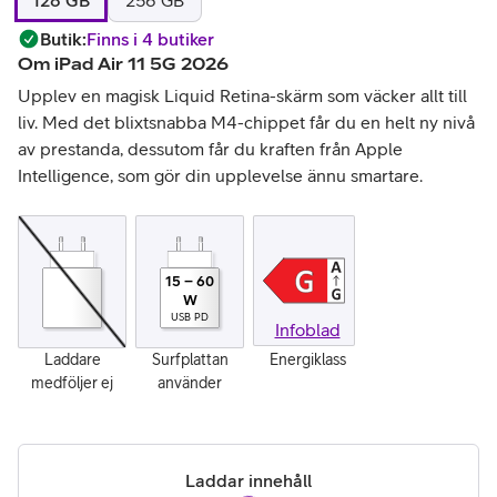
128 GB
256 GB
Butik
:
Finns i 4 butiker
Om
iPad Air 11 5G 2026
Upplev en magisk Liquid Retina-skärm som väcker allt till
liv. Med det blixtsnabba M4-chippet får du en helt ny nivå
av prestanda, dessutom får du kraften från Apple
Intelligence, som gör din upplevelse ännu smartare.
15
–
60
W
USB PD
Infoblad
Laddare
Surfplattan
Energiklass
medföljer ej
använder
Laddar innehåll