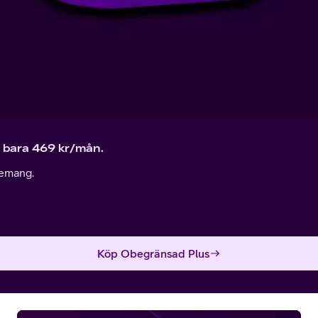
 bara 469 kr/mån.
nemang.
Köp Obegränsad Plus