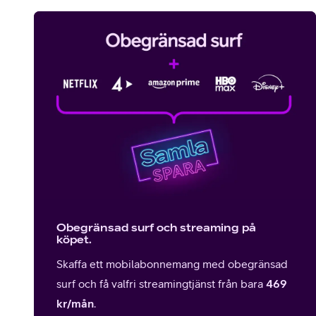
Billiga mobiltelefoner
Mobilskal
Laddare
Hörlurar
Smartwatches
Surfplatt
Apple Watch
4G/5G Surf
Samsung Galaxy Watch
Wifi Surfpl
Obegränsad surf och streaming på
köpet.
Alla smartwatches
Tillbehör
Skaffa ett mobilabonnemang med obegränsad
surf och få valfri streamingtjänst från bara
469
kr/mån
.