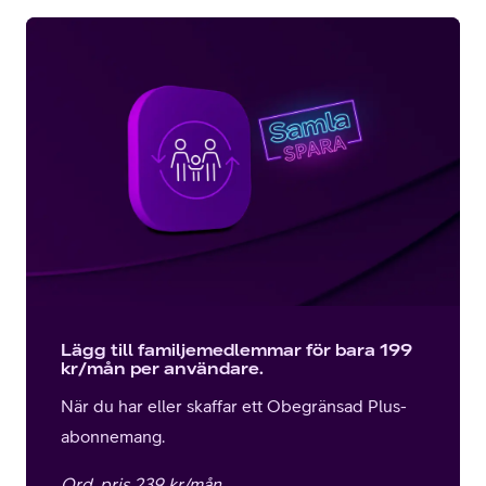
or
plattor
attor
Lägg till familjemedlemmar för bara 199
kr/mån per användare.
När du har eller skaffar ett Obegränsad Plus-
abonnemang.
Ord. pris 239 kr/mån.