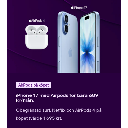
AirPods på köpet
iPhone 17 med Airpods för bara 689
kr/mån.
Obegränsad surf, Netflix och AirPods 4 på
köpet (värde 1 695 kr).