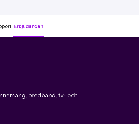
pport
Erbjudanden
onnemang
Kontantkort
labonnemang
Köp kontantkort
bonnemang
Ladda kontantkort
nnemang, bredband, tv- och
ändare
Laddningscheck
nemang för pensionär
Registrera kontantkort