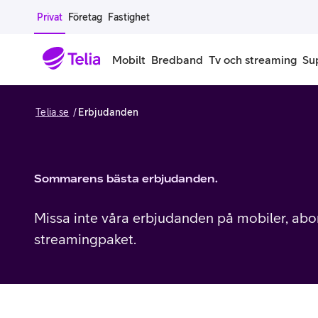
Gå till sidans innehåll
Privat
Företag
Fastighet
Mobilt
Bredband
Tv och streaming
Su
Telia.se
Erbjudanden
Mobiltelefoner
Mobilab
iPhone
Alla mobi
Sommarens bästa erbjudanden.
Samsung Galaxy
Familjea
Missa inte våra
erbjudanden på mobiler, abo
Google Pixel
Extra anv
streamingpaket.
Alla mobiltelefoner
Mobilabon
Begagnade mobiltelefoner