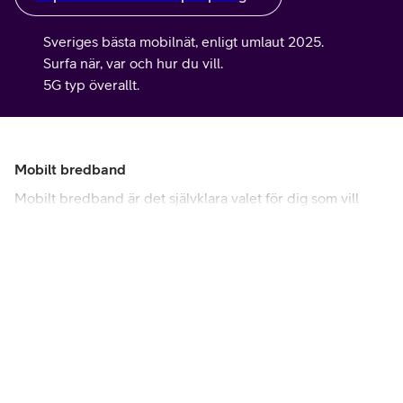
Sveriges bästa mobilnät, enligt umlaut 2025.
Surfa när, var och hur du vill.
5G typ överallt.
Mobilt bredband
Mobilt bredband är det självklara valet för dig som vill
kunna surfa även på språng. Surfa var du än befinner dig
inom Sverige i våra framstående 4G- och 5G-nät.
Kampanj
Mobilt bredband Hemma 5G
Fast uppkoppling med router i bostaden
Upp till 1 000 Mbit/s
Prova i 30 dagar med vår nöjdhetsgaranti