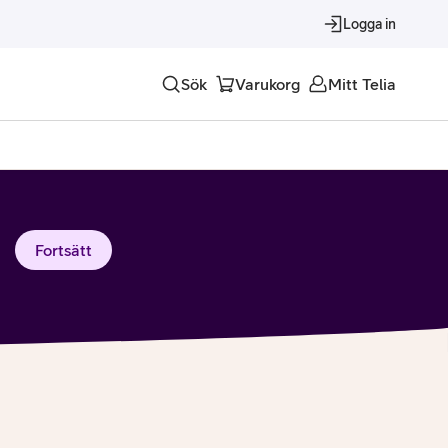
Logga in
Sök
Varukorg
Mitt Telia
Tjänster
Alla tjänster
Fortsätt
Trygghet
Underhållning
Roaming – samtal och surf i utlandet