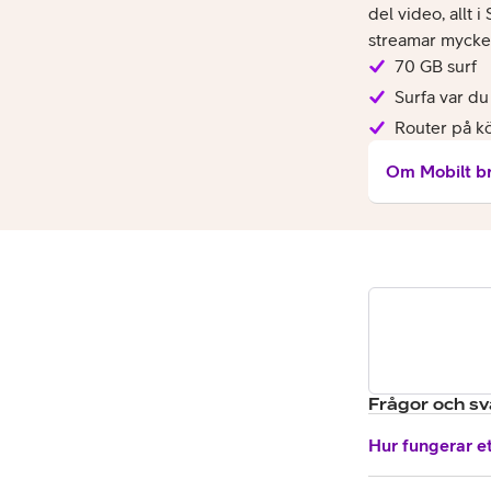
Billiga mobiltelefoner
del video, allt 
streamar mycke
Mobilskal
70 GB surf
Surfa var du
Laddare
Router på k
Hörlurar
Om Mobilt b
Smartwatches
Surfplatt
Apple Watch
4G/5G Surf
Samsung Galaxy Watch
Wifi Surfpl
Alla smartwatches
Tillbehör
Frågor och sv
Hur fungerar e