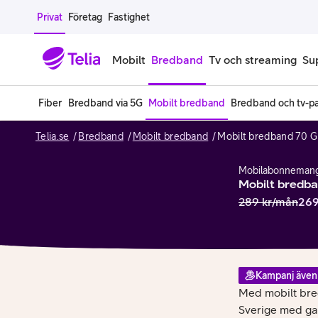
Gå till sidans innehåll
Privat
Företag
Fastighet
Mobilt
Bredband
Tv och streaming
Su
Fiber
Bredband via 5G
Mobilt bredband
Bredband och tv-p
Mobiltelefoner
Mobilab
Telia.se
Bredband
Mobilt bredband
Mobilt bredband 70 
iPhone
Alla mobi
Mobilabonneman
Samsung Galaxy
Familjea
Mobilt bredb
289
kr/mån
26
Google Pixel
Extra anv
Alla mobiltelefoner
Mobilabon
Kampanj även
Begagnade mobiltelefoner
Med mobilt bre
Sverige med gan