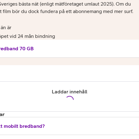
i Sveriges bästa nät (enligt mätföretaget umlaut 2025). Om du
t film bör du dock fundera på ett abonnemang med mer surf.
 än är
öpet vid 24 mån bindning
redband 70 GB
or
plattor
Laddar innehåll
attor
ar
tt mobilt bredband?