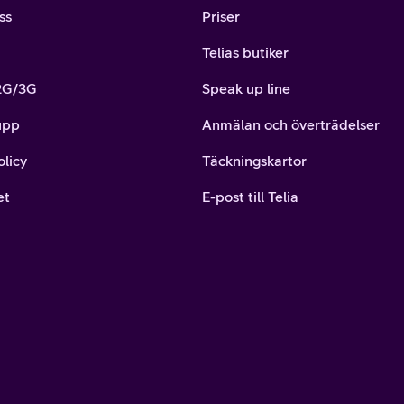
ss
Priser
Telias butiker
 2G/3G
Speak up line
upp
Anmälan och överträdelser
olicy
Täckningskartor
et
E-post till Telia