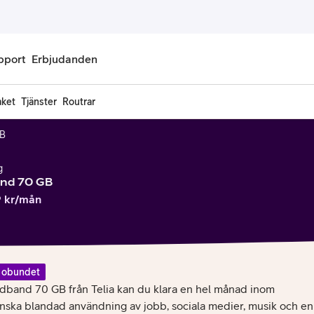
pport
Erbjudanden
aket
Tjänster
Routrar
onnemang
Kontantkort
GB
labonnemang
Köp kontantkort
g
bonnemang
Ladda kontantkort
and 70 GB
9
kr/mån
ändare
Laddningscheck
nemang för pensionär
Registrera kontantkort
 obundet
dband 70 GB från Telia kan du klara en hel månad inom
ska blandad användning av jobb, sociala medier, musik och en