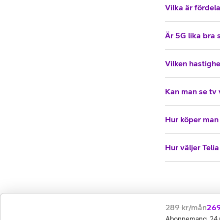
Vilka är förde
Är 5G lika bra 
Vilken hastigh
Kan man se tv 
Hur köper man
Hur väljer Telia
289
kr/mån
26
Abonnemang, 24 m