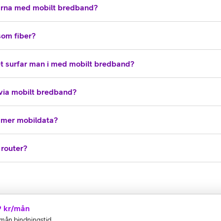
larna med mobilt bredband?
som fiber?
et surfar man i med mobilt bredband?
via mobilt bredband?
 mer mobildata?
 router?
9
kr/mån
ån bindningstid