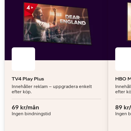
TV4 Play Plus
HBO M
Innehåller reklam – uppgradera enkelt
Innehål
efter köp.
efter kö
Pris:
.
Pris:
69 kr/mån
89 kr
Ingen bindningstid
Ingen b