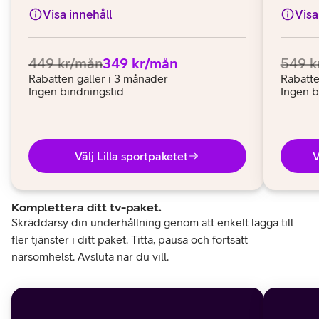
Visa innehåll
Visa
Ordinarie pris:
.
Pris:
.
Ordina
449 kr/mån
349 kr/mån
549 k
Rabatten gäller i 3 månader
Rabatte
Ingen bindningstid
Ingen b
Välj Lilla sportpaketet
V
Komplettera ditt tv-paket.
Skräddarsy din underhållning genom att enkelt lägga till
fler tjänster i ditt paket. Titta, pausa och fortsätt
närsomhelst. Avsluta när du vill.