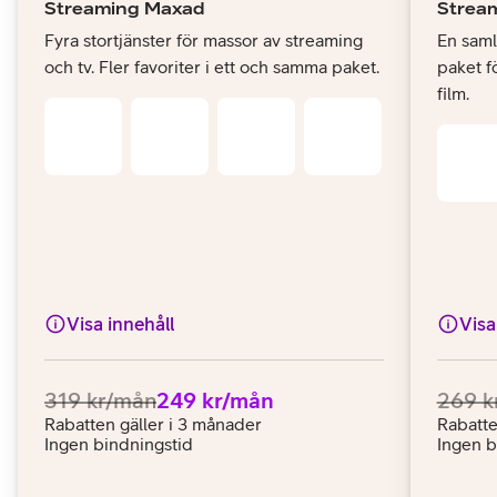
Streaming Maxad
Strea
Fyra stortjänster för massor av streaming
En samli
och tv. Fler favoriter i ett och samma paket.
paket fö
film.
Visa innehåll
Visa
Ordinarie pris:
.
Pris:
.
Ordina
319 kr/mån
249 kr/mån
269 k
Rabatten gäller i 3 månader
Rabatte
Ingen bindningstid
Ingen b