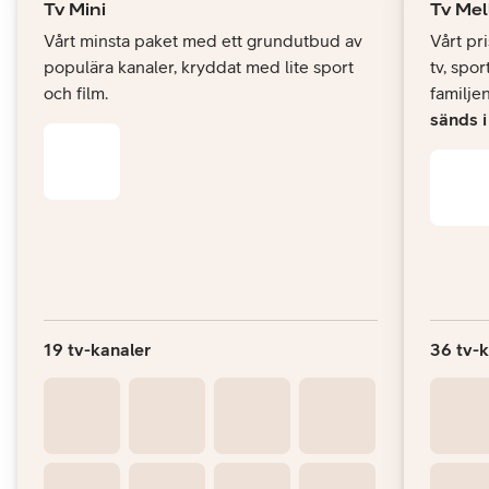
Tv Mini
Tv Mel
Vårt minsta paket med ett grundutbud av
Vårt pr
populära kanaler, kryddat med lite sport
tv, spor
och film.
familje
sänds 
19 tv-kanaler
36 tv-k