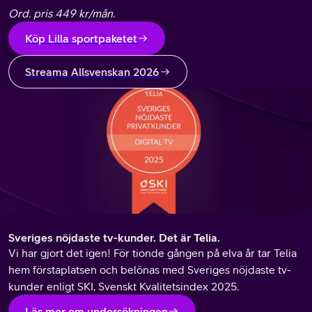
Ord. pris 449 kr/mån.
Köp Lilla sportpaketet
Streama Allsvenskan 2026
Sveriges nöjdaste tv-kunder. Det är Telia.
Vi har gjort det igen! För tionde gången på elva år tar Telia
hem förstaplatsen och belönas med Sveriges nöjdaste tv-
kunder e
nligt SKI, Svenskt Kvalitetsindex 2025.
Läs mer om undersökningen