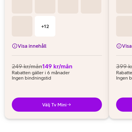
Visa innehåll
Visa
Ordinarie pris:
.
Pris:
.
Ordina
249 kr/mån
149 kr/mån
399 k
Rabatten gäller i 6 månader
Rabatte
Ingen bindningstid
Ingen b
Välj Tv Mini