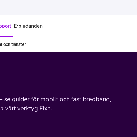
pport
Erbjudanden
r och tjänster
onnemang
Kontantkort
labonnemang
Köp kontantkort
bonnemang
Ladda kontantkort
ändare
Laddningscheck
 se guider för mobilt och fast bredband,
ia vårt verktyg Fixa.
nemang för pensionär
Registrera kontantkort