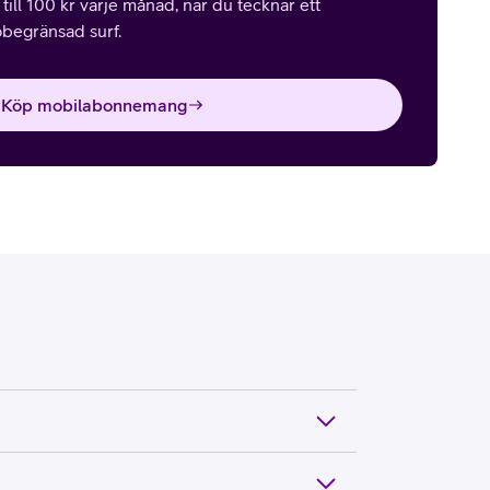
till 100 kr varje månad, när du tecknar ett
egränsad surf.
Köp mobilabonnemang