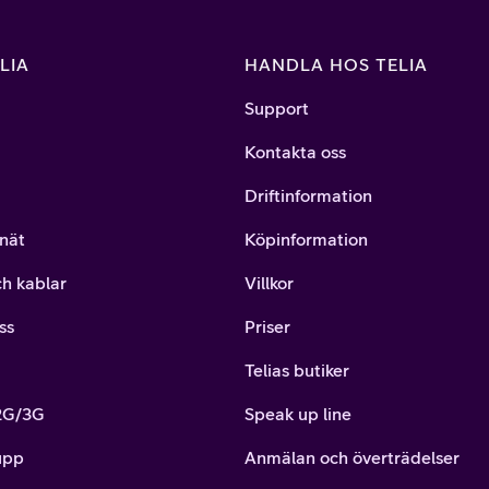
LIA
HANDLA HOS TELIA
Support
Kontakta oss
Driftinformation
nät
Köpinformation
ch kablar
Villkor
ss
Priser
Telias butiker
 2G/3G
Speak up line
upp
Anmälan och överträdelser