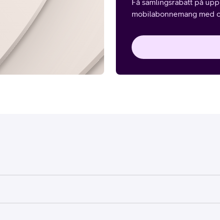
Få samlingsrabatt på upp 
mobilabonnemang med ob