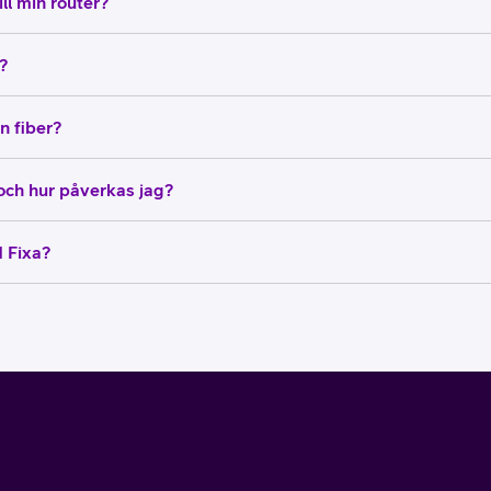
ll min router?
?
n fiber?
och hur påverkas jag?
 Fixa?