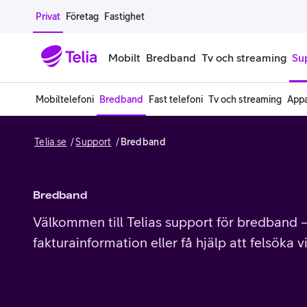
Gå till sidans innehåll
Privat
Företag
Fastighet
Mobilt
Bredband
Tv och streaming
Su
Mobiltelefoni
Bredband
Fast telefoni
Tv och streaming
Appa
Mobiltelefoner
Mobilab
Telia.se
Support
Bredband
iPhone
Alla mobi
Samsung Galaxy
Familjea
Bredband
Google Pixel
Extra anv
Välkommen till Telias support för bredband —
fakturainformation eller få hjälp att felsöka v
Alla mobiltelefoner
Mobilabon
Begagnade mobiltelefoner