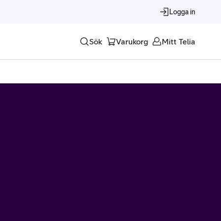
Logga in
Sök
Varukorg
Mitt Telia
Tjänster
Alla tjänster
Trygghet
Underhållning
Roaming – samtal och surf i utlandet