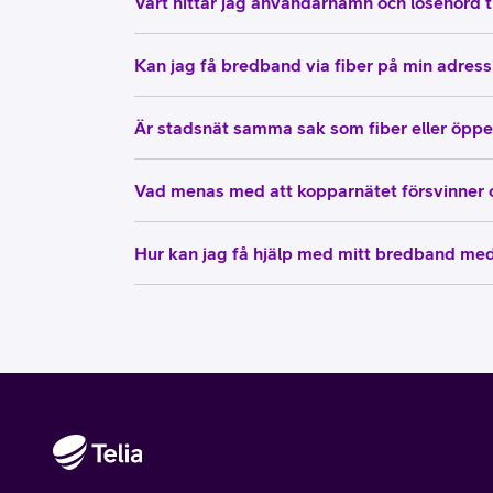
Vart hittar jag användarnamn och lösenord ti
Kan jag få bredband via fiber på min adress
Är stadsnät samma sak som fiber eller öppe
Vad menas med att kopparnätet försvinner 
Hur kan jag få hjälp med mitt bredband med