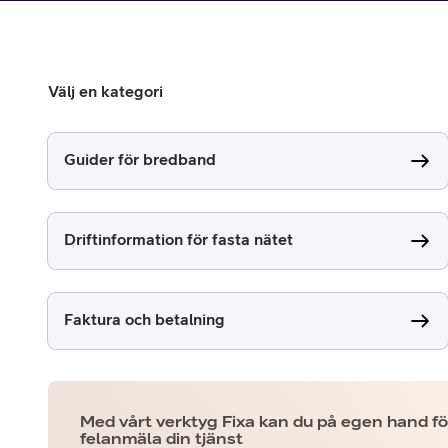
Billiga mobiltelefoner
Mobilskal
Välj en kategori
Laddare
Hörlurar
Guider för bredband
Smartwatches
Surfplatt
Driftinformation för fasta nätet
Apple Watch
4G/5G Surf
Samsung Galaxy Watch
Wifi Surfpl
Faktura och betalning
Alla smartwatches
Tillbehör
Med vårt verktyg Fixa kan du på egen hand fö
felanmäla din tjänst