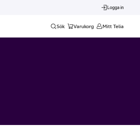
Logga in
Sök
Varukorg
Mitt Telia
Tjänster
Alla tjänster
Trygghet
Underhållning
Roaming – samtal och surf i utlandet