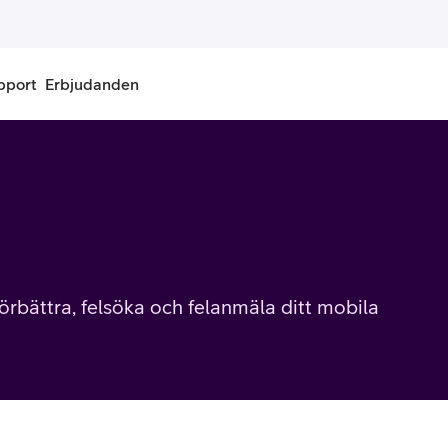
pport
Erbjudanden
onnemang
Kontantkort
labonnemang
Köp kontantkort
bonnemang
Ladda kontantkort
rbättra, felsöka och felanmäla ditt mobila
ändare
Laddningscheck
nemang för pensionär
Registrera kontantkort