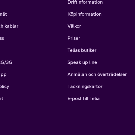
Driftinformation
nät
Köpinformation
ch kablar
Villkor
ss
Priser
Telias butiker
 2G/3G
Speak up line
upp
Anmälan och överträdelser
olicy
Täckningskartor
et
E-post till Telia