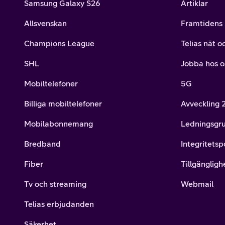
Samsung Galaxy S26
Artiklar
Allsvenskan
Framtidens 
Champions League
Telias nät o
SHL
Jobba hos o
Mobiltelefoner
5G
Billiga mobiltelefoner
Avveckling
Mobilabonnemang
Ledningsgr
Bredband
Integritetsp
Fiber
Tillgängligh
Tv och streaming
Webmail
Telias erbjudanden
Säkerhet