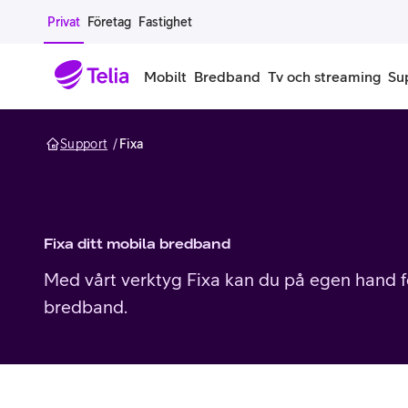
Gå till sidans innehåll
Privat
Företag
Fastighet
Mobilt
Bredband
Tv och streaming
Su
Support
Fixa
Mobiltelefoner
Mobilab
iPhone
Alla mobi
Samsung Galaxy
Familjea
Fixa ditt mobila bredband
Med vårt verktyg Fixa kan du på egen hand fö
Google Pixel
Extra anv
bredband.
Alla mobiltelefoner
Mobilabon
Begagnade mobiltelefoner