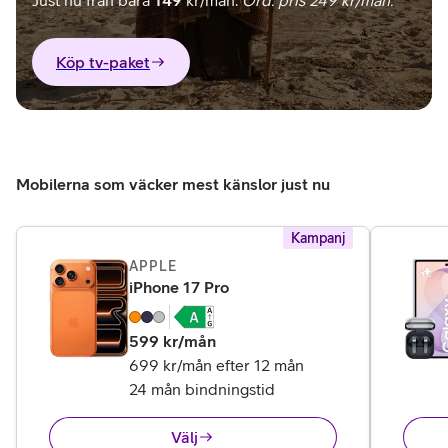
Just nu från bara
149
kr/mån.
Ord. pris 249 kr/mån.
Köp tv-paket
Mobilerna som väcker mest känslor just nu
Kampanj
APPLE
,
14 995 kr
iPhone 17 Pro
599
kr/mån
699 kr/mån efter 12 mån
24 mån bindningstid
Välj