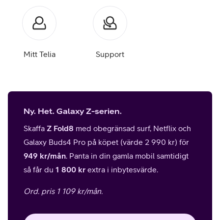
Mitt Telia
Support
Ny. Het. Galaxy Z-serien.
Skaffa
Z Fold8
med obegränsad surf, Netflix och
Galaxy Buds4 Pro på köpet (värde 2 990 kr) för
949 kr/mån
. Panta in din gamla mobil samtidigt
så får du
1 800 kr
extra i inbytesvärde.
Ord. pris 1 109 kr/mån.