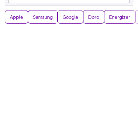
Apple
Samsung
Google
Doro
Energizer
Kampanj
APPLE
,
14 995 kr
iPhone 17 Pro
599
kr/mån
699 kr/mån efter 12 mån
Jämför
24 mån bindningstid
Välj