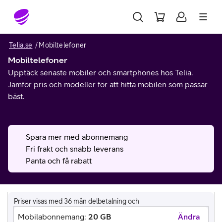
Gå till sidans innehåll
Telia.se
Mobiltelefoner
Mobiltelefoner
Upptäck senaste mobiler och smartphones hos Telia.
Jämför pris och modeller för att hitta mobilen som passar
bäst.
Spara mer med abonnemang
Fri frakt och snabb leverans
Panta och få rabatt
Priser visas med 36 mån delbetalning och
Mobilabonnemang:
20 GB
Ändra