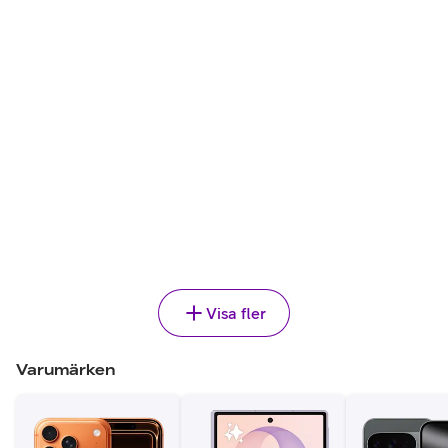
Välj
AirPods 4 ingår
APPLE
,
10 995 kr
iPhone 17
499
kr/mån
599 kr/mån efter 12 mån
Jämför
24 mån bindningstid
Välj
Visa fler
Varumärken