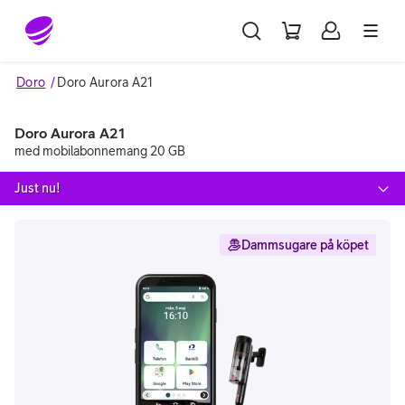
Gå till sidans innehåll
Doro
Doro Aurora A21
Doro Aurora A21
med mobilabonnemang 20 GB
Just nu!
Dammsugare på köpet
Image 1 of 4