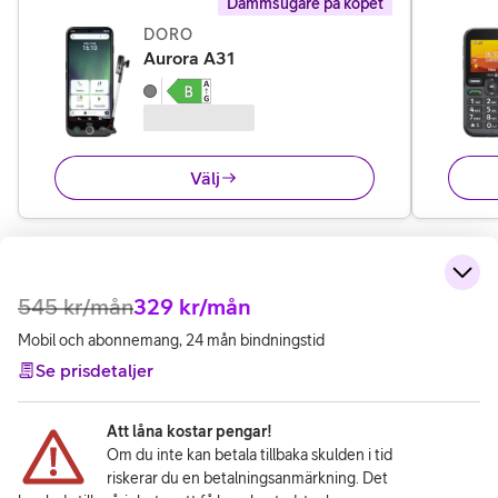
Dammsugare på köpet
DORO
,
3 995 kr
Aurora A31
Välj
545
kr/mån
329
kr/mån
Mobil och abonnemang, 24 mån bindningstid
Se prisdetaljer
Att låna kostar pengar!
Om du inte kan betala tillbaka skulden i tid
riskerar du en betalningsanmärkning. Det