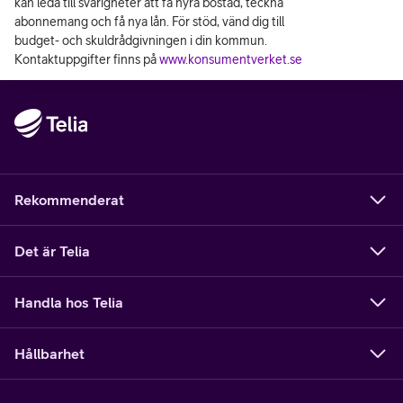
kan leda till svårigheter att få hyra bostad, teckna
abonnemang och få nya lån. För stöd, vänd dig till
budget- och skuldrådgivningen i din kommun.
Kontaktuppgifter finns på
www.konsumentverket.se
Rekommenderat
Det är Telia
Handla hos Telia
Hållbarhet