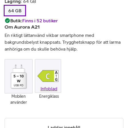
Lagring
:
64 GB
64 GB
Butik
:
Finns i 52 butiker
Om
Aurora A21
En riktigt lättanvänd vikbar smartphone med
bakgrundsbelyst knappsats. Trygghetsknapp för att larma
anhöriga om du skulle behöva hjälp.
5
–
10
W
USB PD
Infoblad
Mobilen
Energiklass
använder
Laddar innehåll