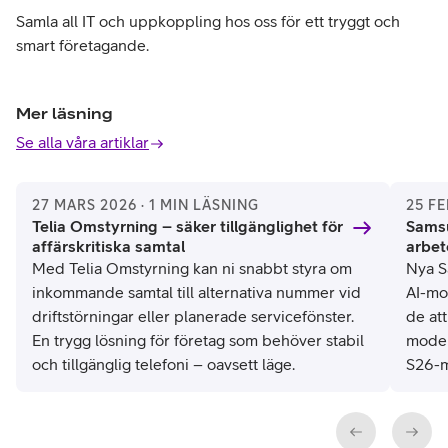
Samla all IT och uppkoppling hos oss för ett tryggt och
smart företagande.
Mer läsning
Se alla våra artiklar
27 MARS 2026 · 1 MIN LÄSNING
25 FE
Telia Omstyrning – säker tillgänglighet för
Samsu
affärskritiska samtal
arbet
Med Telia Omstyrning kan ni snabbt styra om
Nya S
inkommande samtal till alternativa nummer vid
AI-mo
driftstörningar eller planerade servicefönster.
de at
En trygg lösning för företag som behöver stabil
model
och tillgänglig telefoni – oavsett läge.
S26-m