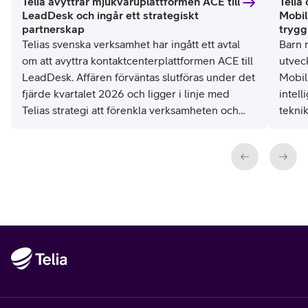
Telia avyttrar mjukvaruplattformen ACE till
Telia 
LeadDesk och ingår ett strategiskt
Mobil
partnerskap
trygg
Telias svenska verksamhet har ingått ett avtal
Barn 
om att avyttra kontaktcenterplattformen ACE till
utveck
LeadDesk. Affären förväntas slutföras under det
Mobilk
fjärde kvartalet 2026 och ligger i linje med
intell
Telias strategi att förenkla verksamheten och
tekni
fokusera på kärnverksamheten. Samtidigt
och m
säkerställs ACE-plattformens långsiktiga
vuxna
utveckling genom LeadDesks produktportfölj
digita
och specialistkompetens.