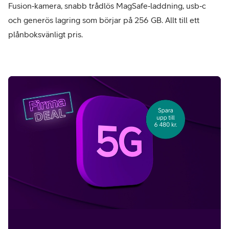
Fusion‑kamera, snabb trådlös MagSafe‑laddning, usb‑c
och generös lagring som börjar på 256 GB. Allt till ett
plånboksvänligt pris.