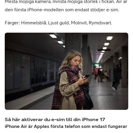
Mesta möjliga kamera, minsta möjliga storlek i fickan. Air är
den första iPhone-modellen som endast stödjer e-sim.
Färger: Himmelsblå, Ljust guld, Molnvit, Rymdsvart.
Så här aktiverar du e-sim till din iPhone 17
iPhone Air är Apples första telefon som endast fungerar