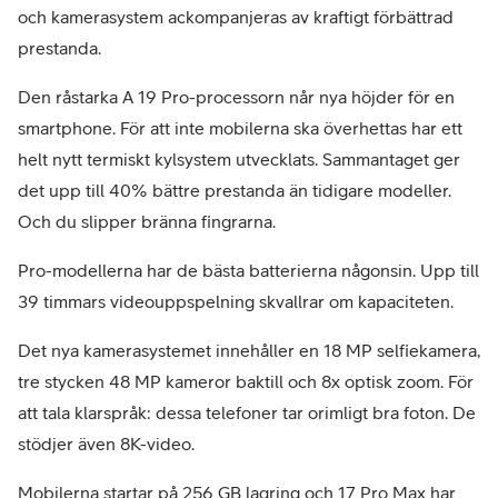
och kamerasystem ackompanjeras av kraftigt förbättrad
prestanda.
Den råstarka A 19 Pro-processorn når nya höjder för en
smartphone. För att inte mobilerna ska överhettas har ett
helt nytt termiskt kylsystem utvecklats. Sammantaget ger
det upp till 40% bättre prestanda än tidigare modeller.
Och du slipper bränna fingrarna.
Pro-modellerna har de bästa batterierna någonsin. Upp till
39 timmars videouppspelning skvallrar om kapaciteten.
Det nya kamerasystemet innehåller en 18 MP selfiekamera,
tre stycken 48 MP kameror baktill och 8x optisk zoom. För
att tala klarspråk: dessa telefoner tar orimligt bra foton. De
stödjer även 8K-video.
Mobilerna startar på 256 GB lagring och 17 Pro Max har