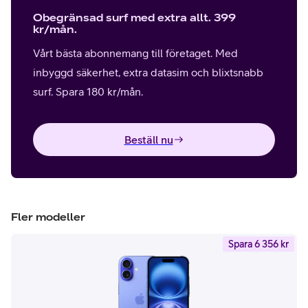
Obegränsad surf med extra allt. 399
kr/mån.
Vårt bästa abonnemang till företaget. Med
inbyggd säkerhet, extra datasim och blixtsnabb
surf. Spara 180 kr/mån.
Beställ nu
Fler modeller
Spara 6 356 kr