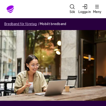
Gå till sidans innehåll
Sök
Logga in
Meny
Bredband för företag
Mobilt bredband