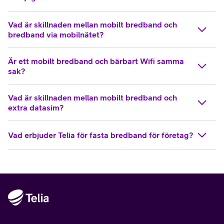
Vad är skillnaden mellan mobilt bredband och
bredband via mobilnätet?
Är ett mobilt bredband och bärbart Wifi samma
sak?
Vad är skillnaden mellan mobilt bredband och
extra datasim?
Vad erbjuder Telia för fasta bredband för företag?