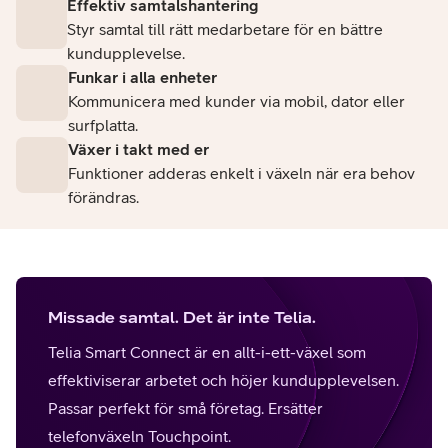
Effektiv samtalshantering
Styr samtal till rätt medarbetare för en bättre
kundupplevelse.
Funkar i alla enheter
Kommunicera med kunder via mobil, dator eller
surfplatta.
Växer i takt med er
Funktioner adderas enkelt i växeln när era behov
förändras.
Missade samtal. Det är inte Telia.
Telia Smart Connect är en allt-i-ett-växel som
effektiviserar arbetet och höjer kundupplevelsen.
Passar perfekt för små företag. Ersätter
telefonväxeln Touchpoint.