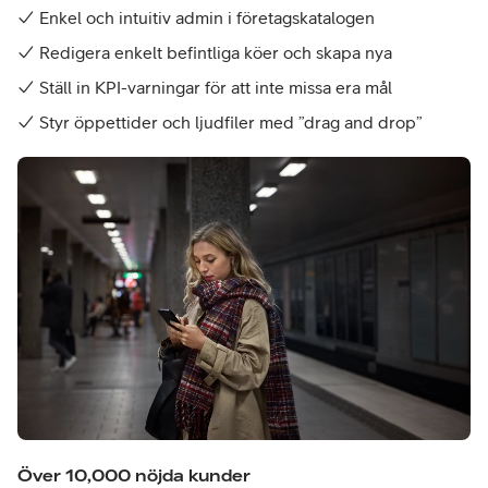
Enkel och intuitiv admin i företagskatalogen
Redigera enkelt befintliga köer och skapa nya
Ställ in KPI-varningar för att inte missa era mål
Styr öppettider och ljudfiler med ”drag and drop”
Över 10,000 nöjda kunder