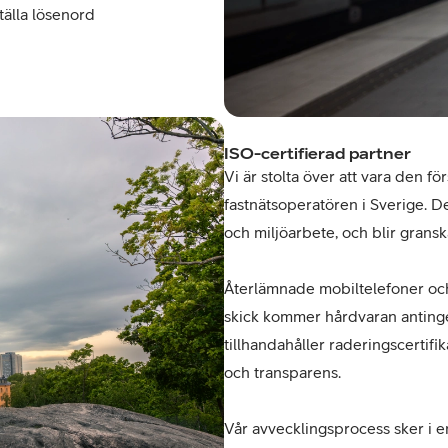
tälla lösenord
ISO-certifierad partner
Vi är stolta över att vara den f
fastnätsoperatören i Sverige. Det
och miljöarbete, och blir gransk
Återlämnade mobiltelefoner och
skick kommer hårdvaran antingen
tillhandahåller raderingscertifi
och transparens.
Vår avvecklingsprocess sker i e