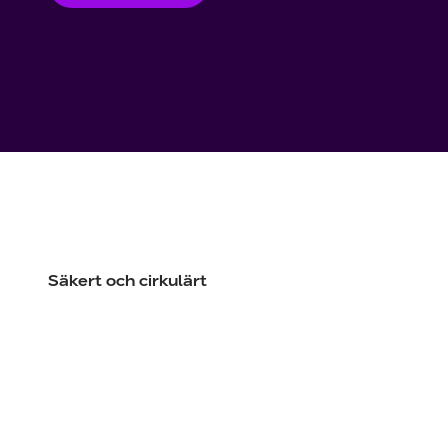
Utomlands
Mobil som 
SSL-certifi
Säkert och cirkulärt