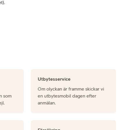
t).
Utbytesservice
Om olyckan är framme skickar vi
en som
en utbytesmobil dagen efter
jl.
anmälan.