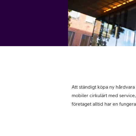
tjänst
kat
Avancerad 5G
Mer från Telia
Att ständigt köpa ny hårdvara ä
mobiler cirkulärt med service,
företaget alltid har en funger