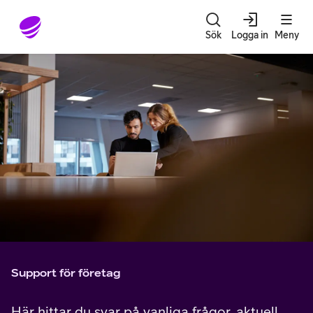
Gå till sidans innehåll
Sök
Logga in
Meny
Support för företag
Här hittar du svar på vanliga frågor, aktuell