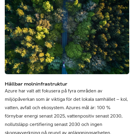
Hållbar molninfrastruktur
Azure har valt att fokusera på fyra områden av
miljöpåverkan som är viktiga för det lokala samhället – kol,
vatten, avfall och ekosystem. Azures mål är: 100 %
förnybar energi senast 2025, vattenpositiv senast 2030,
nollutsläpp certifiering senast 2030 och ingen
skogsavverkning på grund av anläggningsarbeten.