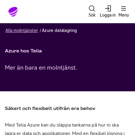
Gå till sidans innehåll
Sök
Logga in
Meny
Alla molntjänster
Azure datalagring
Azure hos Telia
Mer än bara en molntjänst.
Säkert och flexibelt utifrån era behov
Med Telia Azure kan du släppa tankarna på hur ni ska
lagra er data och applikationer. Med en flexibel lösning i