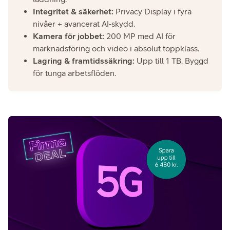
Integritet & säkerhet:
Privacy Display i fyra
nivåer + avancerat AI‑skydd.
Kamera för jobbet:
200 MP med AI för
marknadsföring och video i absolut toppklass.
Lagring & framtidssäkring:
Upp till 1 TB. Byggd
för tunga arbetsflöden.