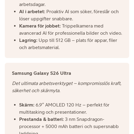
arbetsdagar.
AI i arbetet:
Proaktiv AI som söker, föreslår och
löser uppgifter snabbare.
Kamera för jobbet:
Trippelkamera med
avancerad AI för professionella bilder och video.
Lagring:
Upp till 512 GB – plats för appar, filer
och arbetsmaterial.
Samsung Galaxy S26 Ultra
Det ultimata arbetsverktyget – kompromisslös kraft,
säkerhet och skärmyta.
Skärm:
6,9″ AMOLED 120 Hz – perfekt för
multitasking och presentationer.
Prestanda & batteri:
3 nm Snapdragon-
processor + 5000 mAh batteri och supersnabb
laddning.