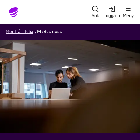
Gå till sidans innehåll
Sök
Logga in
Meny
Mer från Telia
MyBusiness