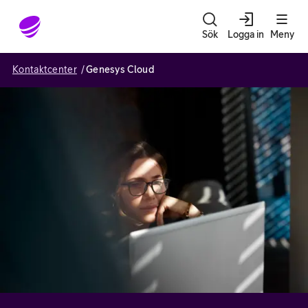
Gå till sidans innehåll
Sök
Logga in
Meny
Kontaktcenter
Genesys Cloud