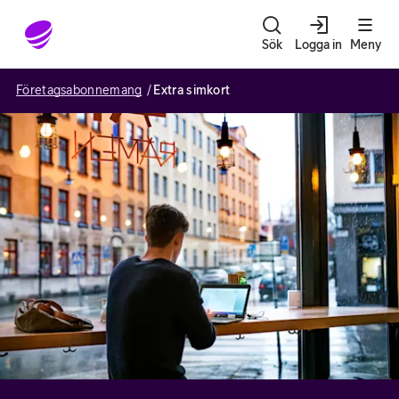
Gå till sidans innehåll
Sök
Logga in
Meny
Företagsabonnemang
Extra simkort