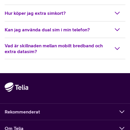
Hur köper jag extra simkort?
Kan jag använda dual sim i min telefon?
Vad är skillnaden mellan mobilt bredband och
extra datasim?
Rekommenderat
Om Telia