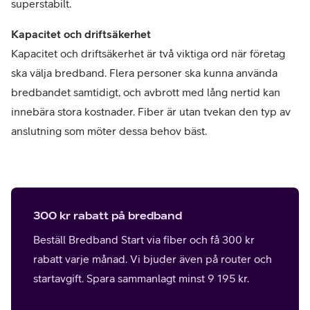
superstabilt.
Kapacitet och driftsäkerhet
Kapacitet och driftsäkerhet är två viktiga ord när företag
ska välja bredband. Flera personer ska kunna använda
bredbandet samtidigt, och avbrott med lång nertid kan
innebära stora kostnader. Fiber är utan tvekan den typ av
anslutning som möter dessa behov bäst.
300 kr rabatt på bredband
Beställ Bredband Start via fiber och få 300 kr
rabatt varje månad. Vi bjuder även på router och
startavgift. Spara sammanlagt minst 9 195 kr.