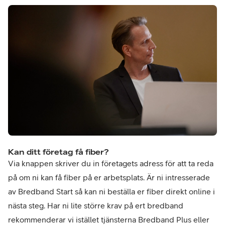
Kan ditt företag få fiber?
Via knappen skriver du in företagets adress för att ta reda
på om ni kan få fiber på er arbetsplats. Är ni intresserade
av Bredband Start så kan ni beställa er fiber direkt online i
nästa steg. Har ni lite större krav på ert bredband
rekommenderar vi istället tjänsterna Bredband Plus eller