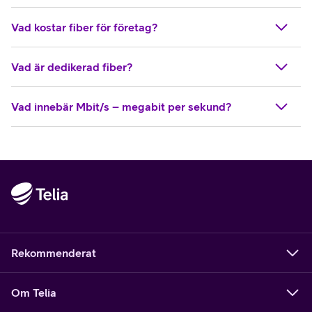
Vad kostar fiber för företag?
Vad är dedikerad fiber?
Vad innebär Mbit/s – megabit per sekund?
Rekommenderat
Om Telia