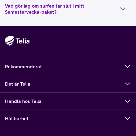
Vad gör jag om surfen tar slut i mitt
Semestervecka-paket?
Rekommenderat
Det är Telia
Handla hos Telia
Hållbarhet