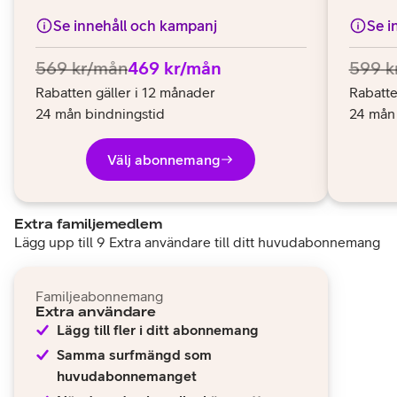
Se innehåll och kampanj
Se i
569
kr/mån
469
kr/mån
599
k
Rabatten gäller i 12 månader
Rabatte
24 mån bindningstid
24 mån 
Välj abonnemang
Extra familjemedlem
Lägg upp till 9 Extra användare till ditt huvudabonnemang
Familjeabonnemang
Extra användare
Lägg till fler i ditt abonnemang
Samma surfmängd som
huvudabonnemanget