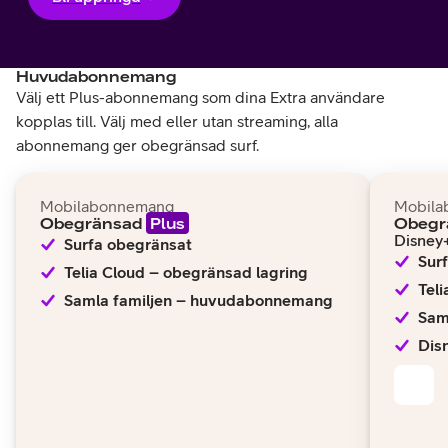
Huvudabonnemang
Välj ett Plus-abonnemang som dina Extra användare
kopplas till. Välj med eller utan streaming, alla
abonnemang ger obegränsad surf.
Mobilabonnemang
Mobila
Obegränsad
Plus
Obegr
Disney
Surfa obegränsat
Sur
Telia Cloud – obegränsad lagring
Tel
Samla familjen – huvudabonnemang
Sam
Dis