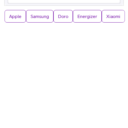
Apple
Samsung
Doro
Energizer
Xiaomi
Mobilen ingår från 20GB
XIAOMI
,
1 695 kr
Redmi 15
Jämför
Välj