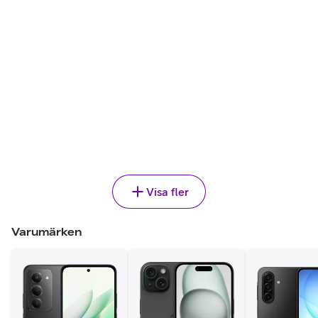
Välj
SAMSUNG
,
2 795 kr
Galaxy A17
Jämför
Välj
Visa fler
Varumärken