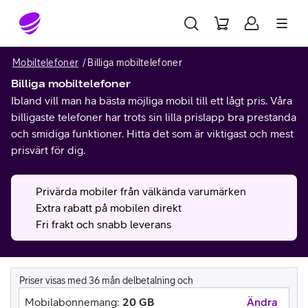
Gå till sidans innehåll
Mobiltelefoner
Billiga mobiltelefoner
Billiga mobiltelefoner
Ibland vill man ha bästa möjliga mobil till ett lågt pris. Våra
billigaste telefoner har trots sin lilla prislapp bra prestanda
och smidiga funktioner. Hitta det som är viktigast och mest
prisvärt för dig.
Privärda mobiler från välkända varumärken
Extra rabatt på mobilen direkt
Fri frakt och snabb leverans
Priser visas med 36 mån delbetalning och
Mobilabonnemang:
20 GB
Ändra