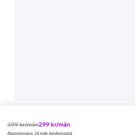
399
kr/mån
299
kr/mån
Abonnemang, 24 mån bindningstid