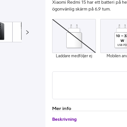
Xiaomi Redmi 15 har ett batteri på h
ögonvänlig skärm på 6,9 tum.
10
–
3
W
USB PD
Laddare medföljer ej
Mobilen an
or
plattor
attor
Mer info
Beskrivning