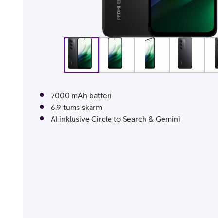
Billiga mobiltelefoner
Mobilskal
Laddare
Hörlurar
7000 mAh batteri
Smartwatches
Surfplatt
6,9 tums skärm
AI inklusive Circle to Search & Gemini
Apple Watch
4G/5G Surf
Samsung Galaxy Watch
Wifi Surfpl
Alla smartwatches
Tillbehör