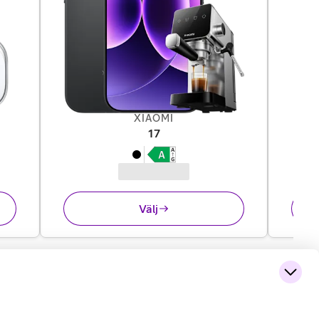
XIAOMI
95 kr
,
12 995 kr
17
Välj