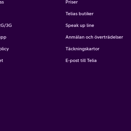
ss
Priser
Telias butiker
 2G/3G
Speak up line
upp
Anmälan och överträdelser
olicy
Täckningskartor
et
E-post till Telia