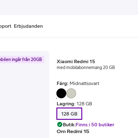
pport
Erbjudanden
onnemang
Kontantkort
bilen ingår från 20GB
Xiaomi Redmi 15
labonnemang
Köp kontantkort
med mobilabonnemang 20 GB
bonnemang
Ladda kontantkort
Färg:
Midnattssvart
ändare
Laddningscheck
Lagring
:
128 GB
nemang för pensionär
Registrera kontantkort
128 GB
Butik
:
Finns i 50 butiker
Om
Redmi 15