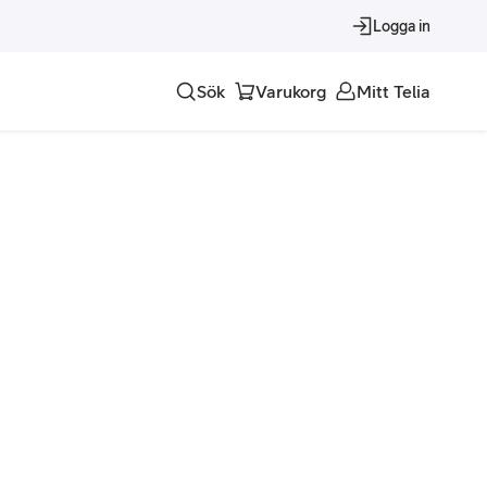
Logga in
Sök
Varukorg
Mitt Telia
Tjänster
Alla tjänster
Trygghet
Underhållning
Roaming – samtal och surf i utlandet