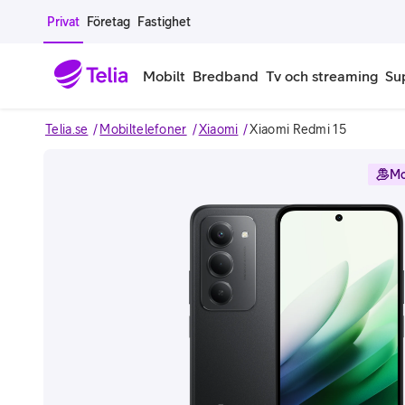
Gå till sidans innehåll
Privat
Företag
Fastighet
Mobilt
Bredband
Tv och streaming
Su
Telia.se
Mobiltelefoner
Xiaomi
Xiaomi Redmi 15
Mobiltelefoner
Mobilab
Mo
iPhone
Alla mobi
Image 1 of 6
Samsung Galaxy
Familjea
Google Pixel
Extra anv
Alla mobiltelefoner
Mobilabon
Begagnade mobiltelefoner