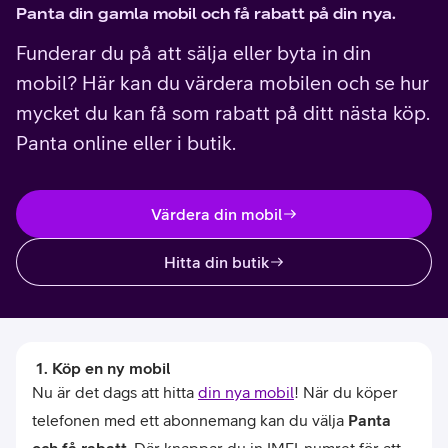
Panta din gamla mobil och få rabatt på din nya.
Funderar du på att sälja eller byta in din
mobil? Här kan du värdera mobilen och se hur
mycket du kan få som rabatt på ditt nästa köp.
Panta online eller i butik.
Värdera din mobil
Hitta din butik
 1. Köp en ny mobil
Nu är det dags att hitta
din nya mobil
! När du köper
telefonen med ett abonnemang kan du välja
Panta
och få rabatt
. Där knappar du in IMEI-numret för att