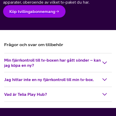
apparater, oberoende av vilket tv-paket du har.
Köp tvillingabonnemang
Frågor och svar om tillbehör
Min fjärrkontroll till tv-boxen har gått sönder – kan
jag köpa en ny?
Jag hittar inte en ny fjärrkontroll till min tv-box.
Vad är Telia Play Hub?