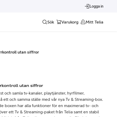
Logga in
Sök
Varukorg
Mitt Telia
Tjänster
kontroll utan siffror
Alla tjänster
Trygghet
Underhållning
rkontroll utan siffror
Roaming – samtal och surf i utlandet
st och samla tv-kanaler, playtjänster, hyrfilmer,
å ett och samma ställe med vår nya Tv & Streaming-box.
e boxen har alla funktioner för en maximerad tv- och
er ett Tv & Streaming-paket från Telia samt en stabil