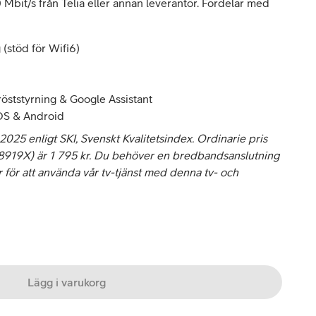
 Mbit/s från Telia eller annan leverantör. Fördelar med
 (stöd för Wifi6)
öststyrning & Google Assistant
OS & Android
025 enligt SKI, Svenskt Kvalitetsindex. Ordinarie pris
8919X) är 1 795 kr. Du behöver en bredbandsanslutning
r för att använda vår tv-tjänst med denna tv- och
Lägg i varukorg