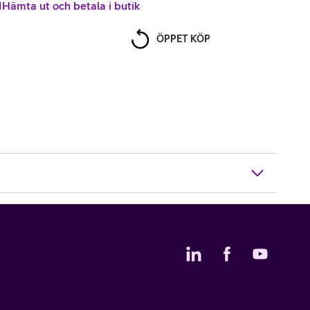
Hämta ut och betala i butik
ÖPPET KÖP