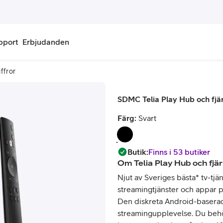
pport
Erbjudanden
iffror
onnemang
Kontantkort
SDMC Telia Play Hub och fjärr
labonnemang
Köp kontantkort
Färg:
Svart
bonnemang
Ladda kontantkort
ändare
Laddningscheck
Butik
:
Finns i 53 butiker
Om
Telia Play Hub och fjär
nemang för pensionär
Registrera kontantkort
Njut av Sveriges bästa* tv-tjän
streamingtjänster och appar p
Den diskreta Android-baserad
streamingupplevelse. Du behöv