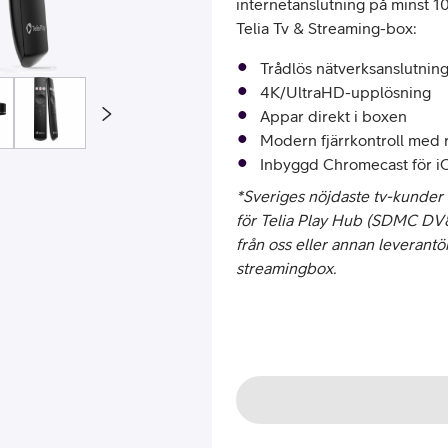
internetanslutning på minst 10
Telia Tv & Streaming-box:
Trådlös nätverksanslutning
4K/UltraHD-upplösning
Appar direkt i boxen
Modern fjärrkontroll med r
Inbyggd Chromecast för i
*Sveriges nöjdaste tv-kunder 2
or
för Telia Play Hub (SDMC DV
från oss eller annan leverantö
plattor
streamingbox.
attor