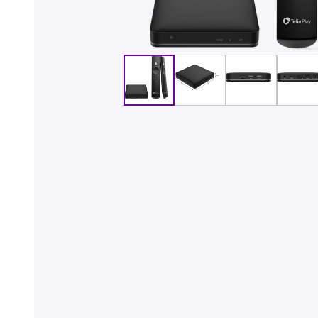
Billiga mobiltelefoner
Mobilskal
Laddare
Hörlurar
Smartwatches
Surfplatt
Apple Watch
4G/5G Surf
Samsung Galaxy Watch
Wifi Surfpl
Alla smartwatches
Tillbehör