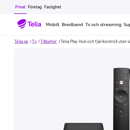
Gå till sidans innehåll
Privat
Företag
Fastighet
Mobilt
Bredband
Tv och streaming
Su
Telia.se
Tv
Tillbehör
Telia Play Hub och fjärrkontroll utan s
Mobiltelefoner
Mobilab
iPhone
Alla mobi
Image 1 of 5
Samsung Galaxy
Familjea
Google Pixel
Extra anv
Alla mobiltelefoner
Mobilabon
Begagnade mobiltelefoner