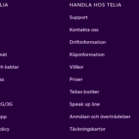
LIA
HANDLA HOS TELIA
Support
Kontakta oss
Driftinformation
nät
Köpinformation
ch kablar
Villkor
ss
Priser
Telias butiker
 2G/3G
Speak up line
upp
Anmälan och överträdelser
olicy
Täckningskartor