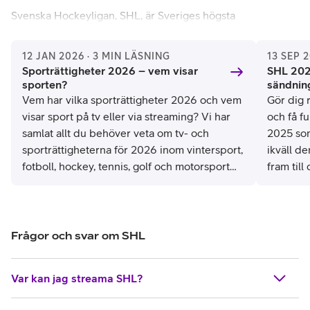
Svenska Hockeyligan, SHL, är Sveriges högsta
professionella ishockeyliga och en av Europas mest
prestigefyllda. Inte nog med det rankas SHL dessutom
12 JAN 2026 · 3 MIN LÄSNING
13 SEP 
som en av världens bästa ligor i ishockey. Svenska
Sporträttigheter 2026 – vem visar
SHL 202
Hockeyligan grundades 1975, då under namnet Elitserien,
sporten?
sändnin
och bytte senare namn till SHL år 2013. Ligan är känd för
Vem har vilka sporträttigheter 2026 och vem
Gör dig 
att fostra unga talanger och utveckla framtida stjärnor som
visar sport på tv eller via streaming? Vi har
och få f
ofta går vidare till NHL och andra internationella ligor.
samlat allt du behöver veta om tv- och
2025 so
sporträttigheterna för 2026 inom vintersport,
ikväll d
Ligan består av 14 lag som möts i en grundserie
där alla
fotboll, hockey, tennis, golf och motorsport
fram til
lag möter varandra två gånger hemma och två gånger
för en enklare överblick om vem som visar
borta. Totalt spelar varje lag 52 matcher, där de bästa
sporten 2026.
lagen går vidare till ett traditionellt slutspel där Sveriges
mästare koras med bäst av 7 matcher och d
e sämst
Frågor och svar om SHL
placerade lagen riskerar att åka ur till HockeyAllsvenskan.
Var kan jag streama SHL?