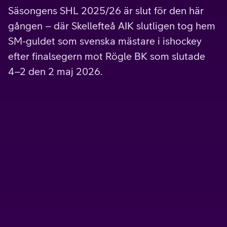
Säsongens SHL 2025/26 är slut för den här
gången – där Skellefteå AIK slutligen tog hem
SM-guldet som svenska mästare i ishockey
efter finalsegern mot Rögle BK som slutade
4–2 den 2 maj 2026.
Kampanj
TV4 Play Sport Total
All sport, film och serier från TV4 Play.