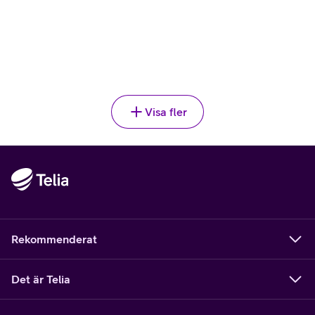
APPLE
,
1 195 kr
Smart Folio iPad 11th
1195
kr
34 kr/mån vid 36 mån delbetalning
Välj
Visa fler
Rekommenderat
Det är Telia