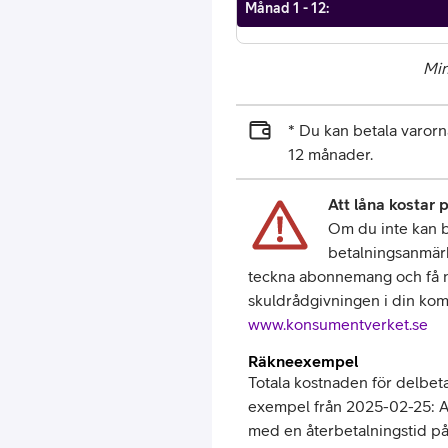
Månad 1 - 12
:
Min
* Du kan betala varo
12 månader.
Att låna kostar 
Om du inte kan be
betalningsanmärkn
teckna abonnemang och få nya
skuldrådgivningen i din kom
www.konsumentverket.se
Räkneexempel
Totala kostnaden för delbeta
exempel från 2025-02-25: An
med en återbetalningstid p