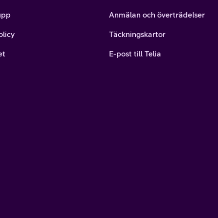
upp
Anmälan och överträdelser
olicy
Täckningskartor
et
E-post till Telia