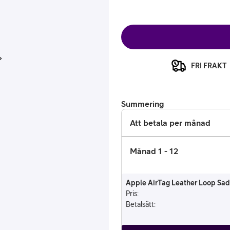
FRI FRAKT
Summering
or
Att betala per månad
plattor
Månad 1 - 12
attor
Apple AirTag Leather Loop Sad
Pris
:
Betalsätt
: