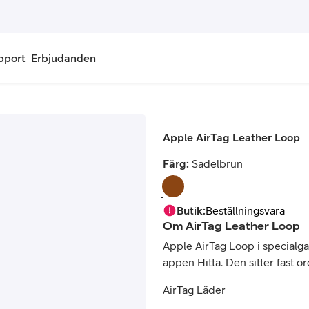
pport
Erbjudanden
onnemang
Kontantkort
Apple AirTag Leather Loop
labonnemang
Köp kontantkort
Färg:
Sadelbrun
bonnemang
Ladda kontantkort
ändare
Laddningscheck
Butik
:
Beställningsvara
Om
AirTag Leather Loop
nemang för pensionär
Registrera kontantkort
Apple AirTag Loop i specialgar
appen Hitta. Den sitter fast or
AirTag Läder