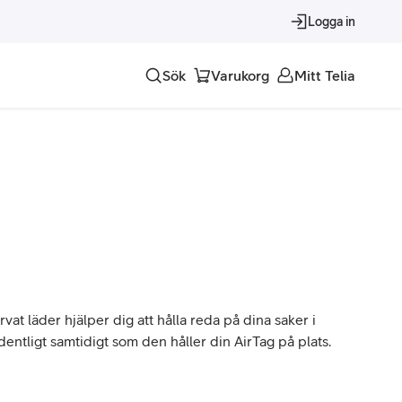
Logga in
Sök
Varukorg
Mitt Telia
Tjänster
Alla tjänster
Trygghet
Underhållning
Roaming – samtal och surf i utlandet
vat läder hjälper dig att hålla reda på dina saker i
dentligt samtidigt som den håller din AirTag på plats.