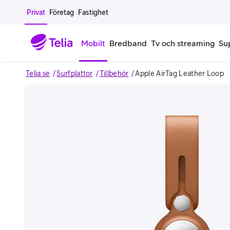
Gå till sidans innehåll
Privat
Företag
Fastighet
Mobilt
Bredband
Tv och streaming
Su
Telia.se
Surfplattor
Tillbehör
Apple AirTag Leather Loop
Mobiltelefoner
Mobilab
iPhone
Alla mobi
Image 1 of 2
Samsung Galaxy
Familjea
Google Pixel
Extra anv
Alla mobiltelefoner
Mobilabon
Begagnade mobiltelefoner