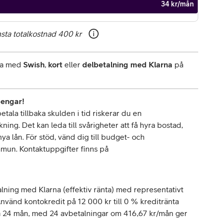
34 kr/mån
sta totalkostnad
400 kr
rna med
Swish
,
kort
eller
delbetalning med Klarna
på
pengar!
tala tillbaka skulden i tid riskerar du en
ing. Det kan leda till svårigheter att få hyra bostad,
 lån. För stöd, vänd dig till budget- och
mun. Kontaktuppgifter finns på
lning med Klarna (effektiv ränta) med representativt
vänd kontokredit på 12 000 kr till 0 % kreditränta
å 24 mån, med 24 avbetalningar om 416,67 kr/mån ger