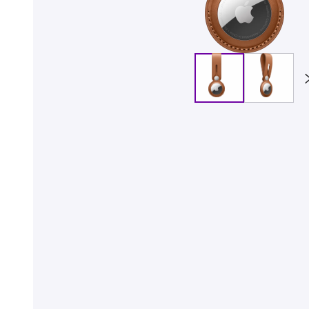
Billiga mobiltelefoner
Mobilskal
Laddare
Hörlurar
Smartwatches
Surfplatt
Apple Watch
4G/5G Surf
Samsung Galaxy Watch
Wifi Surfpl
Alla smartwatches
Tillbehör