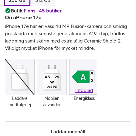
256 GB
512 GB
Butik
:
Finns i 45 butiker
Om
iPhone 17e
iPhone 17e har en vass 48 MP Fusion-kamera och smidig
prestanda med senaste generationens A19-chip, trådlös
laddning samt skärm med extra tålig Ceramic Shield 2.
Väldigt mycket iPhone för mycket mindre.
4.5
–
26
W
USB PD
Infoblad
Laddare
Mobilen
Energiklass
medföljer ej
använder
Laddar innehåll