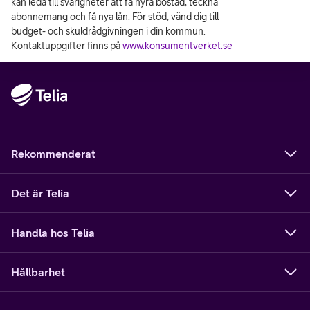
kan leda till svårigheter att få hyra bostad, teckna
abonnemang och få nya lån. För stöd, vänd dig till
budget- och skuldrådgivningen i din kommun.
Kontaktuppgifter finns på
www.konsumentverket.se
Rekommenderat
Det är Telia
Handla hos Telia
Hållbarhet