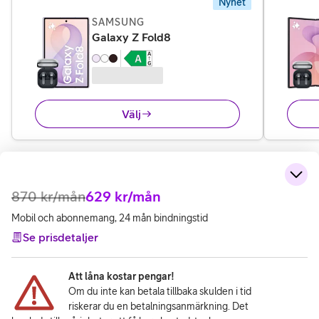
Nyhet
SAMSUNG
,
23 995 kr
Galaxy Z Fold8
Välj
870
kr/mån
629
kr/mån
Mobil och abonnemang, 24 mån bindningstid
Se prisdetaljer
Att låna kostar pengar!
Om du inte kan betala tillbaka skulden i tid
riskerar du en betalningsanmärkning. Det