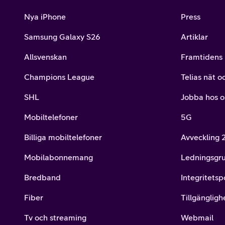
Nya iPhone
Press
Samsung Galaxy S26
Artiklar
Allsvenskan
Framtidens 
Champions League
Telias nät o
SHL
Jobba hos o
Mobiltelefoner
5G
Billiga mobiltelefoner
Avveckling
Mobilabonnemang
Ledningsgr
Bredband
Integritetsp
Fiber
Tillgängligh
Tv och streaming
Webmail