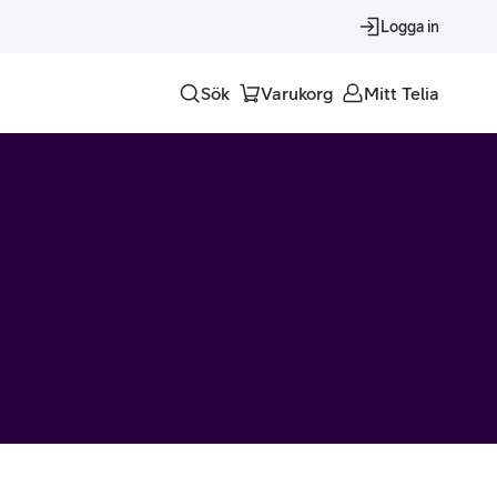
Logga in
Sök
Varukorg
Mitt Telia
Tjänster
Alla tjänster
Trygghet
Underhållning
Roaming – samtal och surf i utlandet