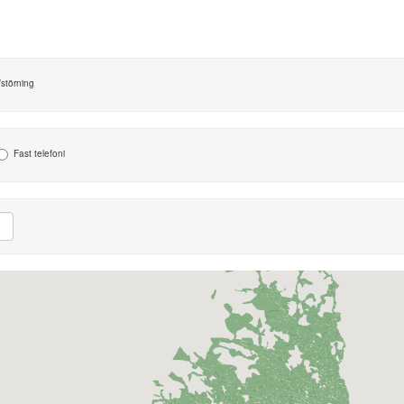
or
plattor
attor