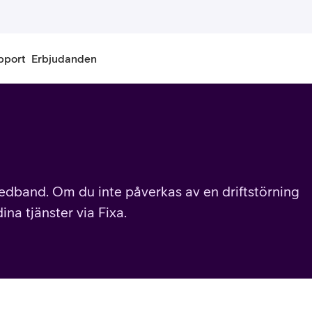
pport
Erbjudanden
onnemang
Kontantkort
labonnemang
Köp kontantkort
bonnemang
Ladda kontantkort
 bredband. Om du inte påverkas av en driftstörning
na tjänster via Fixa.
ändare
Laddningscheck
nemang för pensionär
Registrera kontantkort