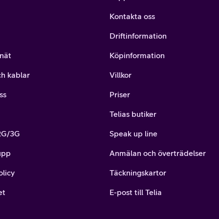
Kontakta oss
Driftinformation
nät
Köpinformation
ch kablar
Villkor
ss
Priser
Telias butiker
 2G/3G
Speak up line
upp
Anmälan och överträdelser
olicy
Täckningskartor
et
E-post till Telia