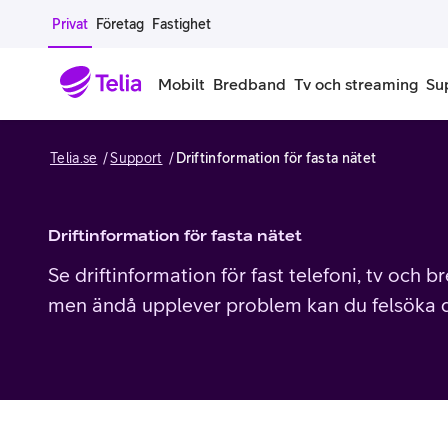
Gå till sidans innehåll
Privat
Företag
Fastighet
Mobilt
Bredband
Tv och streaming
Su
Telia.se
Support
Driftinformation för fasta nätet
Mobiltelefoner
Mobilab
iPhone
Alla mobi
Driftinformation för fasta nätet
Samsung Galaxy
Familjea
Se driftinformation för fast telefoni, tv och
men ändå upplever problem kan du felsöka di
Google Pixel
Extra anv
Alla mobiltelefoner
Mobilabon
Begagnade mobiltelefoner