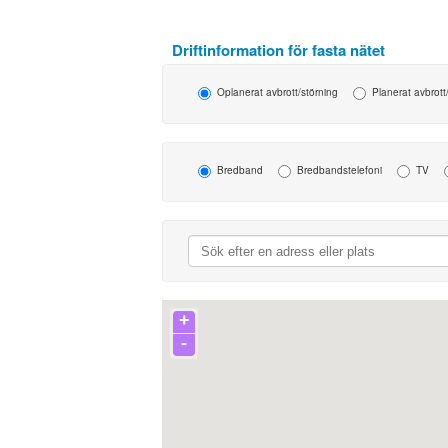
Billiga mobiltelefoner
Mobilskal
Laddare
Hörlurar
Smartwatches
Surfplatt
Apple Watch
4G/5G Surf
Samsung Galaxy Watch
Wifi Surfpl
Alla smartwatches
Tillbehör