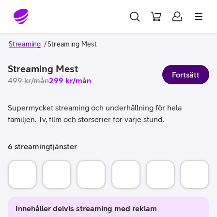
Gå till sidans innehåll
Streaming
Streaming Mest
Streaming Mest
Fortsätt
499
kr/mån
299
kr/mån
Supermycket streaming och underhållning för hela
familjen. Tv, film och storserier för varje stund.
6 streamingtjänster
Netflix Standard
HBO Max Basic med reklam
Disney+ Standard med reklam
Amazon Prime med rekl
TV4 Play Plus
Viapla
Ta din streamingupplevelse till nästa nivå! Njut av ett imponerande sor
Ta del av en omfattande streamingupplevelse! Du får ett 
Lägg till ett paket som ger dig massor av exk
Prime Video ger dig en enaståen
Få tillgång till ett 
Ta del a
Stort utbud av prisbelönta serier, filmer och dokumentärer
Kritikerrosade serier
Tillgång till exklusiva Disney+ Original
Du får även ett Prime-medlems
Förtur till a
F
Mobilspel utan reklam
Storfilmer färska från bioduken
Filmer och serier från Disney, Pixar, 
Prime-leverans: Gratis h
Filmer, serie
R
Innehåller delvis streaming med reklam
Titta i 1080p (Full HD)
Realityserier
National Geographic-filmer och serier
Erbjudanden: Exklusiva rab
Reality från 
E
Ingen reklam
Titta i 1080p (Full HD)
UEFA Europa League och Conference
Prime Gaming: Gratis spe
Serier från Br
I