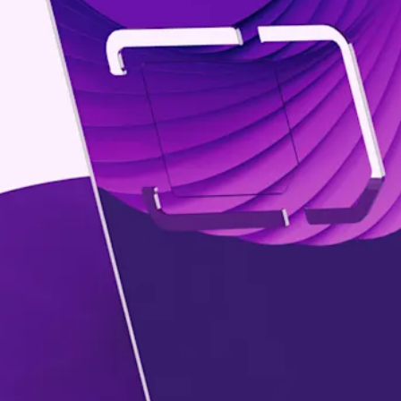
Billiga mobiltelefoner
Mobilskal
Laddare
Hörlurar
Smartwatches
Surfplatt
Apple Watch
4G/5G Surf
Samsung Galaxy Watch
Wifi Surfpl
Alla smartwatches
Tillbehör