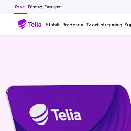
Gå till sidans innehåll
Privat
Företag
Fastighet
Mobilt
Bredband
Tv och streaming
Su
Mobiltelefoner
Mobilab
iPhone
Alla mobi
Samsung Galaxy
Familjea
Google Pixel
Extra anv
Alla mobiltelefoner
Mobilabon
Begagnade mobiltelefoner