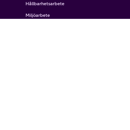
Hållbarhetsarbete
Miljöarbete
Eco-rating
Surfa säkert