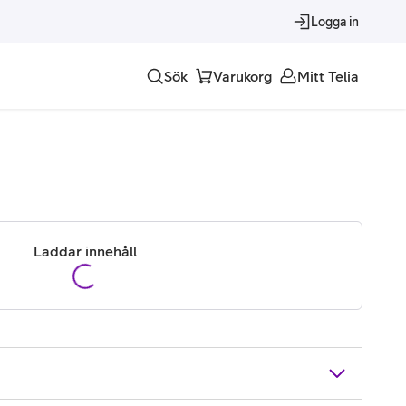
Logga in
Sök
Varukorg
Mitt Telia
Tjänster
Alla tjänster
Trygghet
Laddar innehåll
Underhållning
Roaming – samtal och surf i utlandet