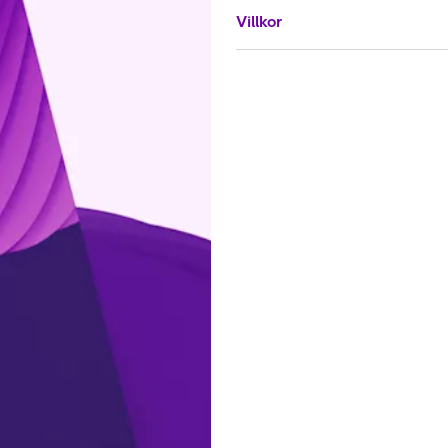
Villkor
or
plattor
attor