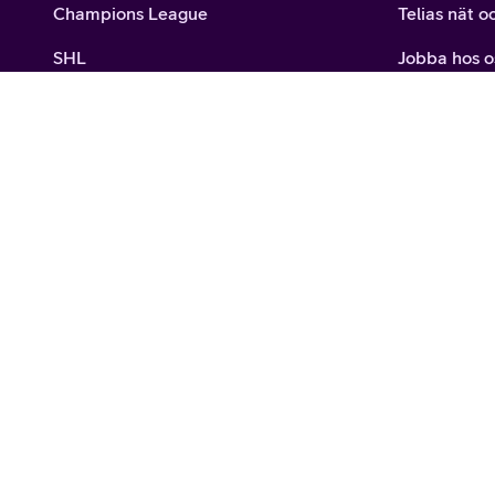
Champions League
Telias nät o
SHL
Jobba hos o
Mobiltelefoner
5G
Billiga mobiltelefoner
Avveckling
Mobilabonnemang
Ledningsgr
Bredband
Integritetsp
Fiber
Tillgängligh
Tv och streaming
Webmail
Telias erbjudanden
Säkerhet