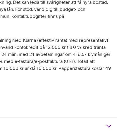
ing. Det kan leda till svårigheter att få hyra bostad,
 lån. För stöd, vänd dig till budget- och
mun. Kontaktuppgifter finns på
lning med Klarna (effektiv ränta) med representativt
vänd kontokredit på 12 000 kr till 0 % kreditränta
å 24 mån, med 24 avbetalningar om 416,67 kr/mån ger
 % med e-faktura/e-postfaktura (0 kr). Totalt att
om 10 000 kr är då 10 000 kr. Pappersfaktura kostar 49