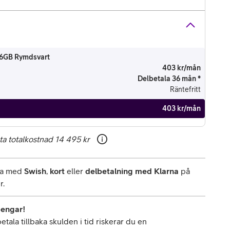
56GB Rymdsvart
403 kr/mån
Delbetala 36 mån *
Räntefritt
403 kr/mån
ta totalkostnad
14 495 kr
rna med
Swish
,
kort
eller
delbetalning med Klarna
på
r.
pengar!
tala tillbaka skulden i tid riskerar du en