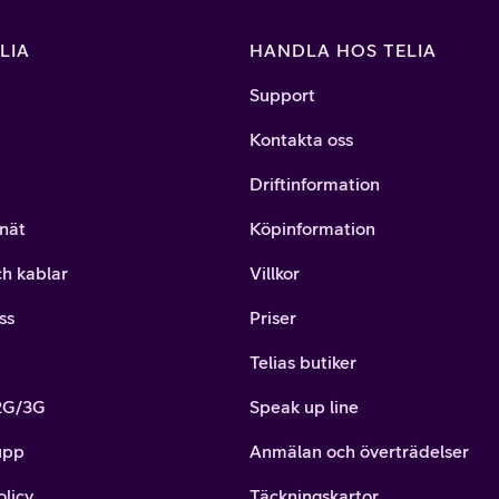
LIA
HANDLA HOS TELIA
Support
Kontakta oss
Driftinformation
nät
Köpinformation
ch kablar
Villkor
ss
Priser
Telias butiker
 2G/3G
Speak up line
upp
Anmälan och överträdelser
olicy
Täckningskartor