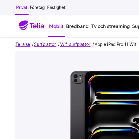
Gå till sidans innehåll
Privat
Företag
Fastighet
Mobilt
Bredband
Tv och streaming
Su
Telia.se
Surfplattor
Wifi surfplattor
Apple iPad Pro 11 Wif
Mobiltelefoner
Mobilab
iPhone
Alla mobi
Image 1 of 3
Samsung Galaxy
Familjea
Google Pixel
Extra anv
Alla mobiltelefoner
Mobilabon
Begagnade mobiltelefoner