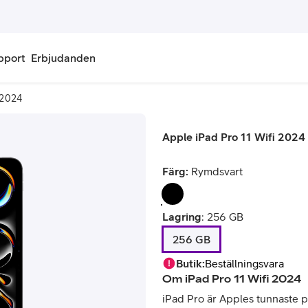
pport
Erbjudanden
i 2024
onnemang
Kontantkort
Apple iPad Pro 11 Wifi 2024
labonnemang
Köp kontantkort
Färg:
Rymdsvart
bonnemang
Ladda kontantkort
ändare
Laddningscheck
Lagring
:
256 GB
256 GB
nemang för pensionär
Registrera kontantkort
Butik
:
Beställningsvara
Om
iPad Pro 11 Wifi 2024
iPad Pro är Apples tunnaste pro