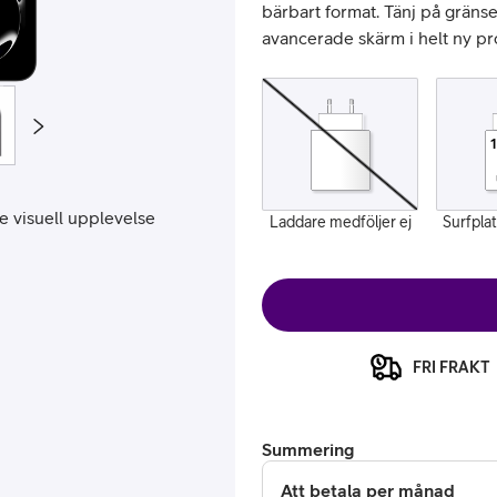
bärbart format. Tänj på gräns
avancerade skärm i helt ny pr
 visuell upplevelse
Laddare medföljer ej
Surfpla
or
plattor
attor
FRI FRAKT
Summering
Att betala per månad