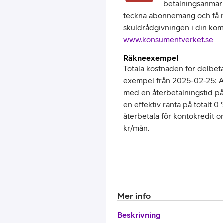
betalningsanmärkn
teckna abonnemang och få nya
skuldrådgivningen i din kom
www.konsumentverket.se
Räkneexempel
Totala kostnaden för delbeta
exempel från 2025-02-25: An
med en återbetalningstid p
en effektiv ränta på totalt 0
återbetala för kontokredit 
kr/mån.
Mer info
Beskrivning