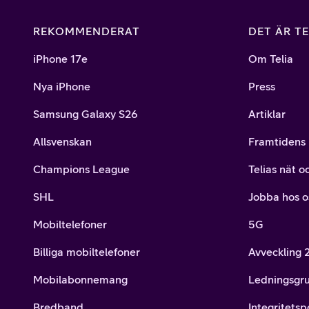
REKOMMENDERAT
DET ÄR TE
iPhone 17e
Om Telia
Nya iPhone
Press
Samsung Galaxy S26
Artiklar
Allsvenskan
Framtidens 
Champions League
Telias nät o
SHL
Jobba hos o
Mobiltelefoner
5G
Billiga mobiltelefoner
Avveckling
Mobilabonnemang
Ledningsgr
Bredband
Integritetsp