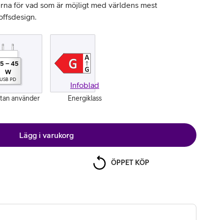
erna för vad som är möjligt med världens mest
offsdesign.
15
–
45
W
USB PD
Infoblad
ttan använder
Energiklass
Lägg i varukorg
ÖPPET KÖP