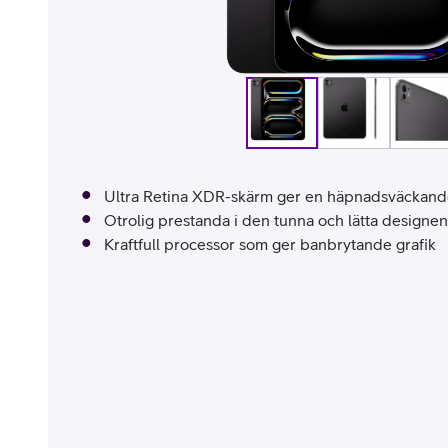
Billiga mobiltelefoner
Mobilskal
Laddare
Hörlurar
Ultra Retina XDR-skärm ger en häpnadsväckande
Smartwatches
Surfplatt
Otrolig prestanda i den tunna och lätta designen
Kraftfull processor som ger banbrytande grafik
Apple Watch
4G/5G Surf
Samsung Galaxy Watch
Wifi Surfpl
Alla smartwatches
Tillbehör