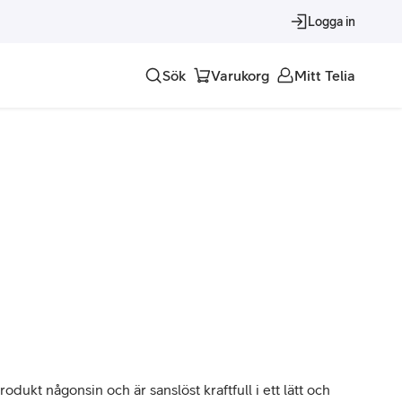
Logga in
Sök
Varukorg
Mitt Telia
Tjänster
Alla tjänster
Trygghet
Underhållning
Roaming – samtal och surf i utlandet
dukt någonsin och är sanslöst kraftfull i ett lätt och