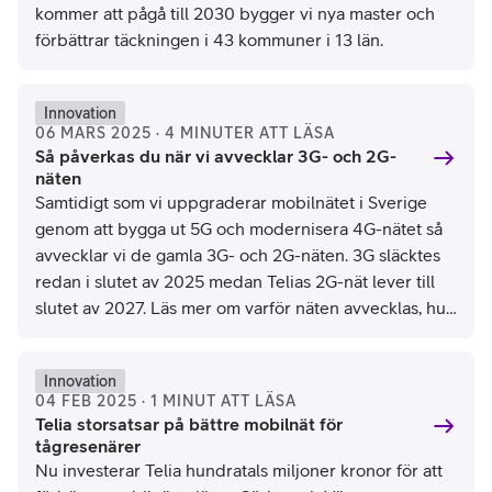
kommer att pågå till 2030 bygger vi nya master och
förbättrar täckningen i 43 kommuner i 13 län.
Innovation
06 MARS 2025 · 4 MINUTER ATT LÄSA
Så påverkas du när vi avvecklar 3G- och 2G-
näten
Samtidigt som vi uppgraderar mobilnätet i Sverige
genom att bygga ut 5G och modernisera 4G-nätet så
avvecklar vi de gamla 3G- och 2G-näten. 3G släcktes
redan i slutet av 2025 medan Telias 2G-nät lever till
slutet av 2027. Läs mer om varför näten avvecklas, hur
det kommer att påverka dig och vilka åtgärder du
behöver vidta om du har en gammal mobil eller annan
Innovation
utrustning.
04 FEB 2025 · 1 MINUT ATT LÄSA
Telia storsatsar på bättre mobilnät för
tågresenärer
Nu investerar Telia hundratals miljoner kronor för att