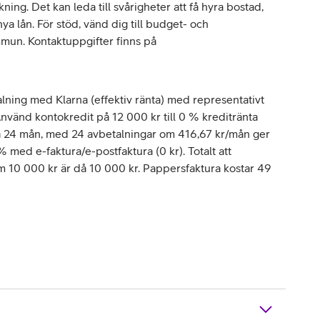
ing. Det kan leda till svårigheter att få hyra bostad,
 lån. För stöd, vänd dig till budget- och
mun. Kontaktuppgifter finns på
lning med Klarna (effektiv ränta) med representativt
vänd kontokredit på 12 000 kr till 0 % kreditränta
å 24 mån, med 24 avbetalningar om 416,67 kr/mån ger
 % med e-faktura/e-postfaktura (0 kr). Totalt att
om 10 000 kr är då 10 000 kr. Pappersfaktura kostar 49