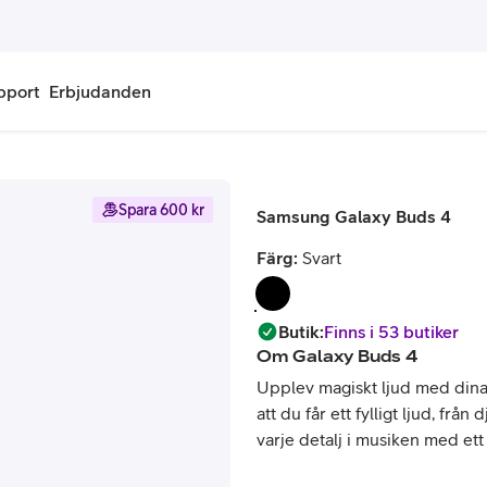
pport
Erbjudanden
onnemang
Kontantkort
Spara 600 kr
Samsung Galaxy Buds 4
labonnemang
Köp kontantkort
Färg:
Svart
bonnemang
Ladda kontantkort
ändare
Laddningscheck
Butik
:
Finns i 53 butiker
Om
Galaxy Buds 4
nemang för pensionär
Registrera kontantkort
Upplev magiskt ljud med dina
att du får ett fylligt ljud, från
varje detalj i musiken med ett