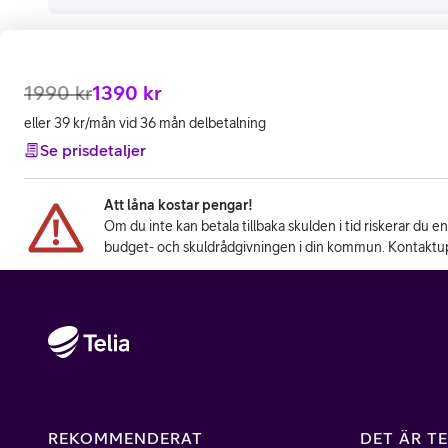
1990
kr
1390
kr
eller 39 kr/mån vid 36 mån delbetalning
Se prisdetaljer
Att låna kostar pengar!
Om du inte kan betala tillbaka skulden i tid riskerar du e
budget- och skuldrådgivningen i din kommun. Kontaktup
REKOMMENDERAT
DET ÄR TE