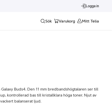
Logga in
Sök
Varukorg
Mitt Telia
Tjänster
Alla tjänster
Trygghet
Underhållning
Roaming – samtal och surf i utlandet
 Galaxy Buds4. Den 11 mm bredbandshögtalaren ser till
 djup, kontrollerad bas till kristallklara höga toner. Njut av
 vackert balanserat ljud.