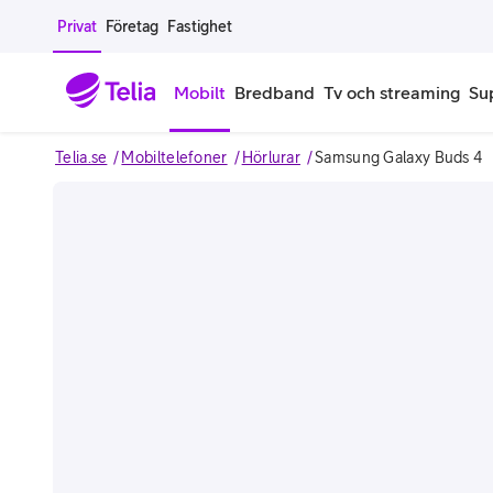
Gå till sidans innehåll
Privat
Företag
Fastighet
Mobilt
Bredband
Tv och streaming
Su
Telia.se
Mobiltelefoner
Hörlurar
Samsung Galaxy Buds 4
Mobiltelefoner
Mobilab
iPhone
Alla mobi
Samsung Galaxy
Familjea
Google Pixel
Extra anv
Alla mobiltelefoner
Mobilabon
Begagnade mobiltelefoner