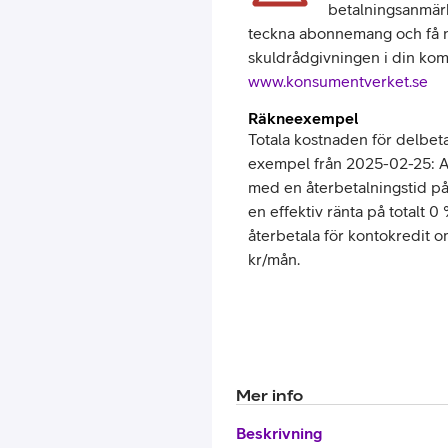
betalningsanmärkn
teckna abonnemang och få nya
skuldrådgivningen i din kom
www.konsumentverket.se
Räkneexempel
Totala kostnaden för delbeta
exempel från 2025-02-25: An
med en återbetalningstid p
en effektiv ränta på totalt 0
återbetala för kontokredit 
kr/mån.
Mer info
Beskrivning