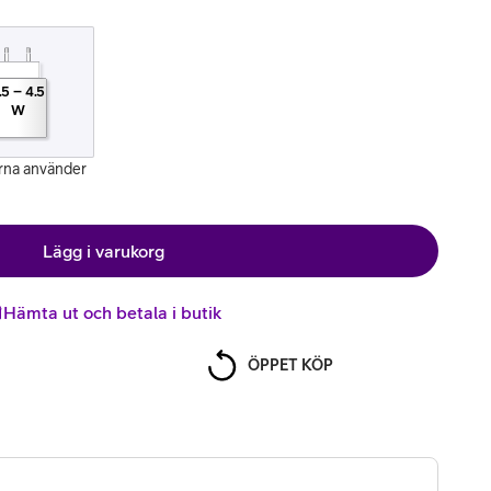
.5
–
4.5
W
rna använder
Lägg i varukorg
Hämta ut och betala i butik
ÖPPET KÖP