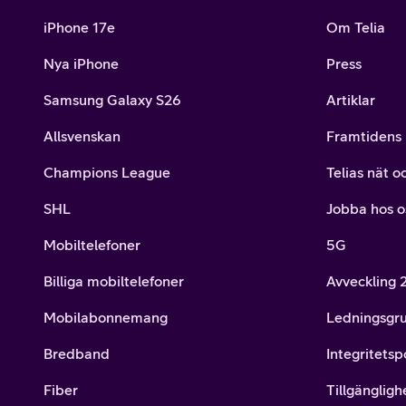
iPhone 17e
Om Telia
Nya iPhone
Press
Samsung Galaxy S26
Artiklar
Allsvenskan
Framtidens 
Champions League
Telias nät o
SHL
Jobba hos o
Mobiltelefoner
5G
Billiga mobiltelefoner
Avveckling
Mobilabonnemang
Ledningsgr
Bredband
Integritetsp
Fiber
Tillgängligh