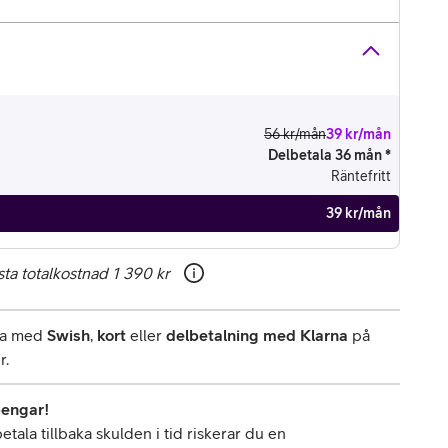
56 kr/mån
39 kr/mån
Delbetala 36 mån *
Räntefritt
39 kr/mån
ta totalkostnad
1 390 kr
rna med
Swish
,
kort
eller
delbetalning med Klarna
på
r.
pengar!
tala tillbaka skulden i tid riskerar du en