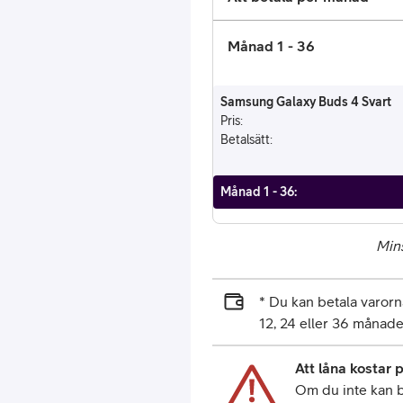
Månad 1 - 36
Samsung Galaxy Buds 4 Svart
Pris
:
Betalsätt
:
Månad 1 - 36
:
Mins
* Du kan betala varo
12, 24 eller 36 månade
Att låna kostar 
Om du inte kan be