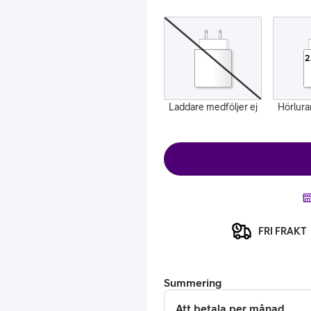
2
Laddare medföljer ej
Hörlura
or
plattor
attor
FRI FRAKT
Summering
Att betala per månad